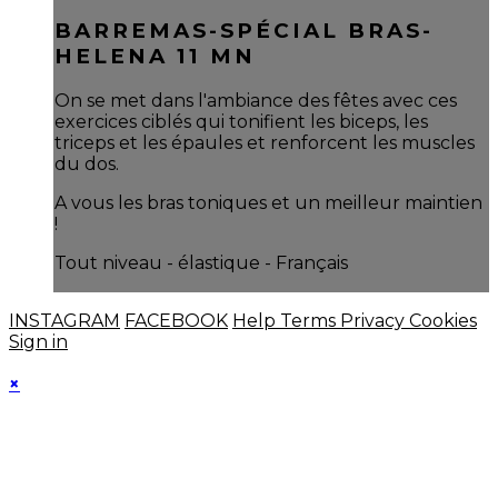
BARREMAS-SPÉCIAL BRAS-
HELENA 11 MN
On se met dans l'ambiance des fêtes avec ces
exercices ciblés qui tonifient les biceps, les
triceps et les épaules et renforcent les muscles
du dos.
A vous les bras toniques et un meilleur maintien
!
Tout niveau - élastique - Français
INSTAGRAM
FACEBOOK
Help
Terms
Privacy
Cookies
Sign in
×