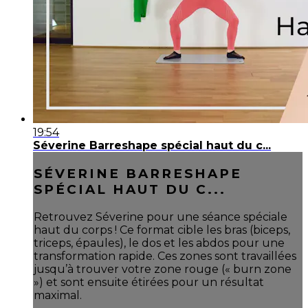
19:54
Séverine Barreshape spécial haut du c...
SÉVERINE BARRESHAPE
SPÉCIAL HAUT DU C...
Retrouvez Séverine pour une séance spéciale
haut du corps ! Ce format cible les bras (biceps,
triceps, épaules), le dos et les abdos pour une
transformation rapide. Ces zones sont travaillées
jusqu’à trouver votre zone rouge (« burn zone
») et sont ensuite étirées pour un résultat
maximal.