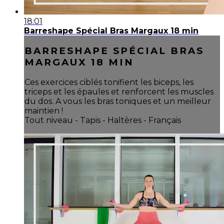
18:01
Barreshape Spécial Bras Margaux 18 min
BARRESHAPE SPÉCIAL BRAS
MARGAUX 18 MIN
Ces exercices ciblés tonifient les biceps, les
triceps et les épaules et renforcent les muscles
du dos. A vous les bras toniques et un meilleur
maintien !
Tout niveau - Tapis - Haltères - Français