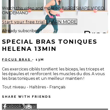
Watch this video and more on BARRESHAPE VIDEO
ON DEMAND
LEARN MORE
Start your free trial
Already subscribed?
Sign in
SPECIAL BRAS TONIQUES
HELENA 13MIN
FOCUS BRAS
• 13M
Ces exercices ciblés tonifient les biceps, les triceps et
les épaules et renforcent les muscles du dos. A vous
les bras toniques et un meilleur maintien !
Tout niveau - Haltères - Français
SHARE WITH FRIENDS
Facebook
X
Email