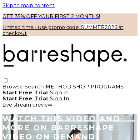
Skip to main content
GET 35% OFF YOUR FIRST 2 MONTHS!
Limited time - use
promo code:
SUMMER2026
at
checkout
Browse
Search
METHOD
SHOP
PROGRAMS
Start Free Trial
Sign in
Start Free Trial
Sign In
Live stream preview
WATCH THIS VIDEO AND
MORE ON BARRESHAPE
VIDEO ON DEMAND