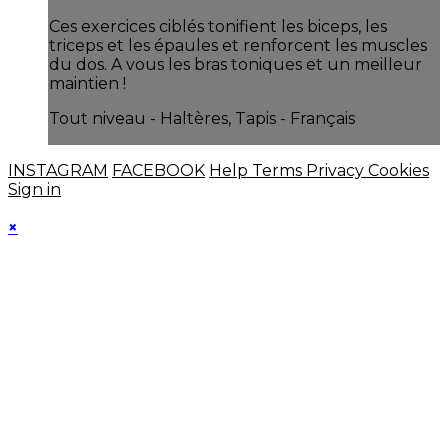
Ces exercices ciblés tonifient les biceps, les
triceps et les épaules et renforcent les muscles
du dos. A vous les bras toniques et un meilleur
maintien !
Tout niveau - Haltères, Tapis - Français
INSTAGRAM
FACEBOOK
Help
Terms
Privacy
Cookies
Sign in
×