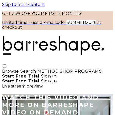
Skip to main content
GET 35% OFF YOUR FIRST 2 MONTHS!
Limited time - use
promo code:
SUMMER2026
at
checkout
Browse
Search
METHOD
SHOP
PROGRAMS
Start Free Trial
Sign in
Start Free Trial
Sign In
Live stream preview
WATCH THIS VIDEO AND
MORE ON BARRESHAPE
VIDEO ON DEMAND