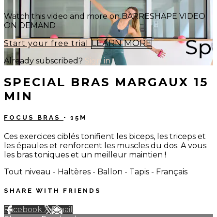
Watch this video and more on BARRESHAPE VIDEO
ON DEMAND
LEARN MORE
Start your free trial
Already subscribed?
Sign in
SPECIAL BRAS MARGAUX 15
MIN
FOCUS BRAS
• 15M
Ces exercices ciblés tonifient les biceps, les triceps et
les épaules et renforcent les muscles du dos. A vous
les bras toniques et un meilleur maintien !
Tout niveau - Haltères - Ballon - Tapis - Français
SHARE WITH FRIENDS
Facebook
X
Email