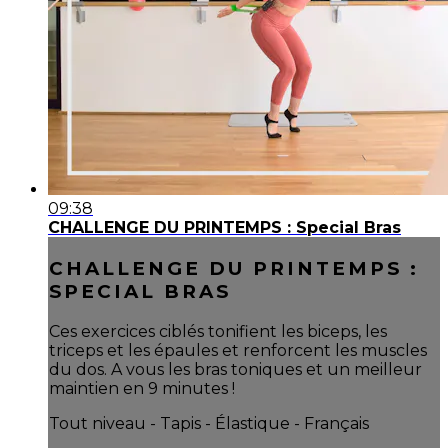
09:38
CHALLENGE DU PRINTEMPS : Special Bras
CHALLENGE DU PRINTEMPS :
SPECIAL BRAS
Ces exercices ciblés tonifient les biceps, les
triceps et les épaules et renforcent les muscles
du dos. A vous les bras toniques et un meilleur
maintien en 9 minutes !
Tout niveau - Tapis - Élastique - Français