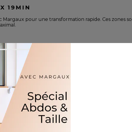
X 19MIN
ec Margaux pour une transformation rapide. Ces zones so
aximal.