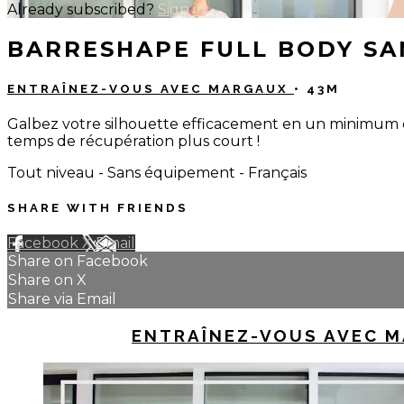
Already subscribed?
Sign in
BARRESHAPE FULL BODY SA
ENTRAÎNEZ-VOUS AVEC MARGAUX
• 43M
Galbez votre silhouette efficacement en un minimum d
temps de récupération plus court !
Tout niveau - Sans équipement - Français
SHARE WITH FRIENDS
Facebook
X
Email
Share on Facebook
Share on X
Share via Email
UP NEXT IN
ENTRAÎNEZ-VOUS AVEC 