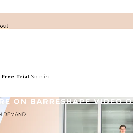
kout
t Free Trial
Sign in
ORE ON BARRESHAPE VIDEO 
 ON DEMAND