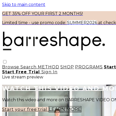
Skip to main content
GET 35% OFF YOUR FIRST 2 MONTHS!
Limited time - use
promo code:
SUMMER2026
at chec
Browse
Search
METHOD
SHOP
PROGRAMS
Star
Start Free Trial
Sign In
Live stream preview
WATCH THIS VIDEO AND M
Watch this video and more on BARRESHAPE VIDEO
LEARN MORE
Start your free trial