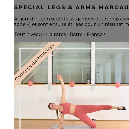
SPECIAL LEGS & ARMS MARGAU
Aujourd'hui, on sculpte ses jambes et ses bras av
zone ») et sont ensuite étirées pour un résultat m
Tout niveau - Haltères - Barre - Français