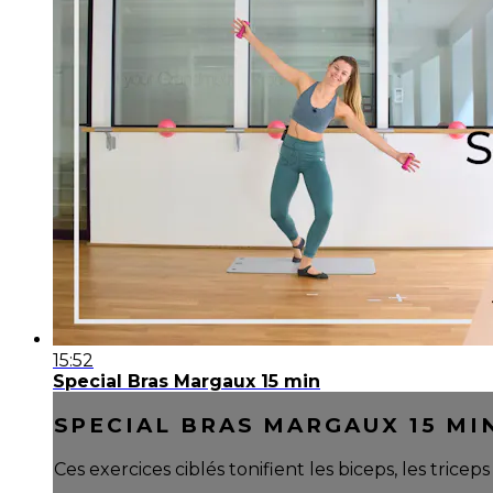
15:52
Special Bras Margaux 15 min
SPECIAL BRAS MARGAUX 15 MI
Ces exercices ciblés tonifient les biceps, les trice