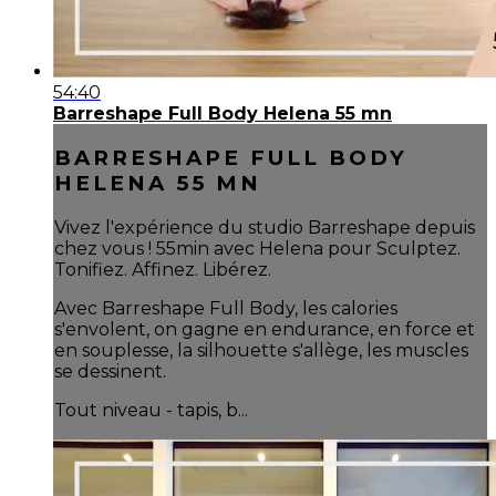
54:40
Barreshape Full Body Helena 55 mn
BARRESHAPE FULL BODY
HELENA 55 MN
Vivez l'expérience du studio Barreshape depuis
chez vous ! 55min avec Helena pour Sculptez.
Tonifiez. Affinez. Libérez.
Avec Barreshape Full Body, les calories
s'envolent, on gagne en endurance, en force et
en souplesse, la silhouette s'allège, les muscles
se dessinent.
Tout niveau - tapis, b...