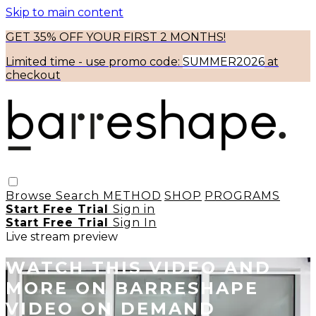
Skip to main content
GET 35% OFF YOUR FIRST 2 MONTHS!
Limited time - use
promo code:
SUMMER2026
at
checkout
Browse
Search
METHOD
SHOP
PROGRAMS
Start Free Trial
Sign in
Start Free Trial
Sign In
Live stream preview
WATCH THIS VIDEO AND
MORE ON BARRESHAPE
VIDEO ON DEMAND