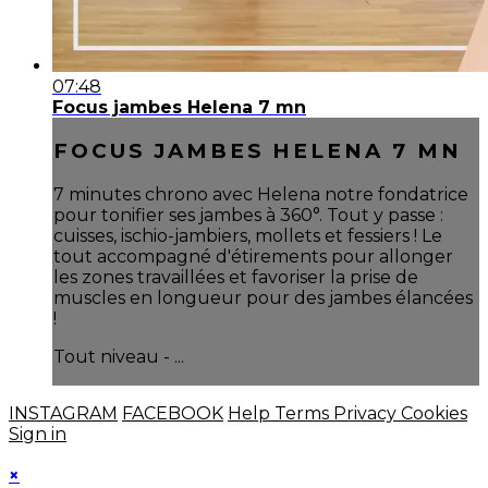
07:48
Focus jambes Helena 7 mn
FOCUS JAMBES HELENA 7 MN
7 minutes chrono avec Helena notre fondatrice
pour tonifier ses jambes à 360°. Tout y passe :
cuisses, ischio-jambiers, mollets et fessiers ! Le
tout accompagné d'étirements pour allonger
les zones travaillées et favoriser la prise de
muscles en longueur pour des jambes élancées
!
Tout niveau - ...
INSTAGRAM
FACEBOOK
Help
Terms
Privacy
Cookies
Sign in
×