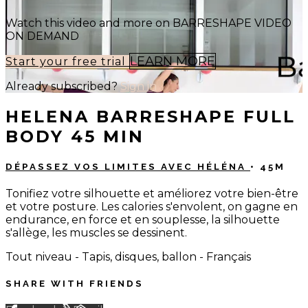
Watch this video and more on BARRESHAPE VIDEO
ON DEMAND
LEARN MORE
Start your free trial
Already subscribed?
Sign in
HELENA BARRESHAPE FULL
BODY 45 MIN
DÉPASSEZ VOS LIMITES AVEC HÉLÉNA
• 45M
Tonifiez votre silhouette et améliorez votre bien-être
et votre posture. Les calories s'envolent, on gagne en
endurance, en force et en souplesse, la silhouette
s'allège, les muscles se dessinent.
Tout niveau - Tapis, disques, ballon - Français
SHARE WITH FRIENDS