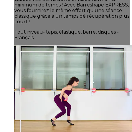
minimum de temps ! Avec Barreshape EXPRESS,
vous fournirez le même effort qu'une séance
classique grâce à un temps dé récupération plus
court !
Tout niveau- tapis, élastique, barre, disques -
Français