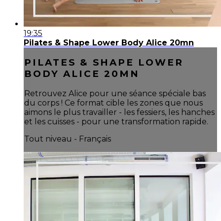
19:35
Pilates & Shape Lower Body Alice 20mn
PILATES & SHAPE LOWER
BODY ALICE 20MN
Retrouvez Alice pour une séance spéciale bas
du corps ! Ce format cible les zones que nous
aimons le plus travailler - les fessiers, les hanches
et les cuisses - pour une transformation rapide.
Tout niveau - Français