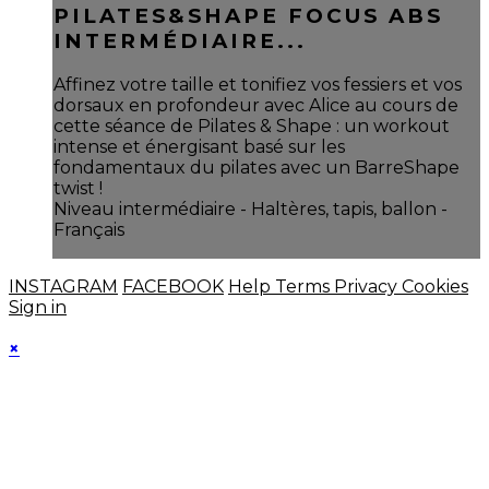
PILATES&SHAPE FOCUS ABS
INTERMÉDIAIRE...
Affinez votre taille et tonifiez vos fessiers et vos
dorsaux en profondeur avec Alice au cours de
cette séance de Pilates & Shape : un workout
intense et énergisant basé sur les
fondamentaux du pilates avec un BarreShape
twist !
Niveau intermédiaire - Haltères, tapis, ballon -
Français
INSTAGRAM
FACEBOOK
Help
Terms
Privacy
Cookies
Sign in
×