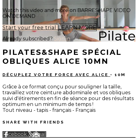
Watch this video and more on BARRESHAPE VIDEO
ON DEMAND
LEARN MORE
Start your free trial
Already subscribed?
Sign in
PILATES&SHAPE SPÉCIAL
OBLIQUES ALICE 10MN
DÉCUPLEZ VOTRE FORCE AVEC ALICE
• 10M
Grâce à ce format conçu pour souligner la taille,
travaillez votre ceinture abdominale et vos obliques
suivi d'étirements en fin de séance pour des résultats
optimum en un minimum de temps !
Tout niveau - tapis - français - Français
SHARE WITH FRIENDS
Facebook
X
Email