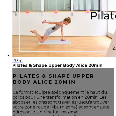
20:41
Pilates & Shape Upper Body Alice 20min
PILATES & SHAPE UPPER
BODY ALICE 20MIN
Ce format sculpte spécifiquement le haut du
corps pour une transformation en 20min. Les
abdos et les bras sont travaillés jusqu'a trouver
votre zone rouge (=burn zone) et sont ensuite
étirés pour un résultat maximal.