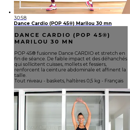
30:58
Dance Cardio (POP 45®) Marilou 30 mn
DANCE CARDIO (POP 45®)
MARILOU 30 MN
POP 45® fusionne Dance CARDIO et stretch en
fin de séance. De faible impact et des déhanchés
qui sollicitent cuisses, mollets et fessiers,
renforcent la ceinture abdominale et affinent la
taille.
Tout niveau - baskets, haltères 0,5 kg - Français