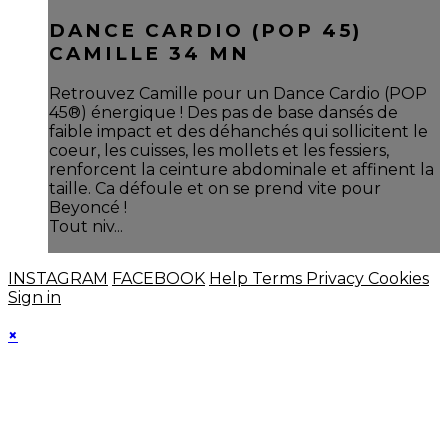
DANCE CARDIO (POP 45)
CAMILLE 34 MN
Retrouvez Camille pour un Dance Cardio (POP
45®) énergique ! Des pas de base dansés de
faible impact et des déhanchés qui sollicitent le
coeur, les cuisses, les mollets et les fessiers,
renforcent la ceinture abdominale et affinent la
taille. Ca défoule et on se prend vite pour
Beyoncé !
Tout niv...
INSTAGRAM
FACEBOOK
Help
Terms
Privacy
Cookies
Sign in
×