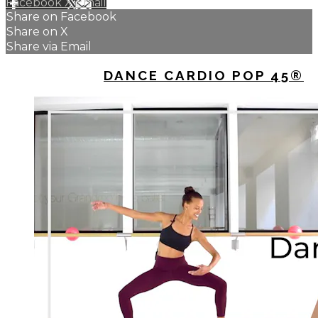
Facebook
X
Email
Share on Facebook
Share on X
Share via Email
UP NEXT IN
DANCE CARDIO POP 45®