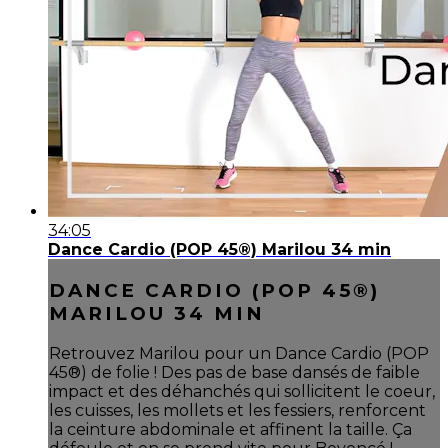
34:05
Dance Cardio (POP 45®) Marilou 34 min
DANCE CARDIO (POP 45®)
MARILOU 34 MIN
Retrouvez Marilou pour un Dance Cardio (POP
45®) de folie ! Des pas de base dansés de faible
impact et des déhanchés qui sollicitent le coeur,
les cuisses, les mollets et les fessiers, renforcent
la ceinture abdominale et affinent la taille. Ça