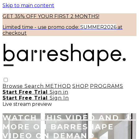
Skip to main content
GET 35% OFF YOUR FIRST 2 MONTHS!
Limited time - use
promo code:
SUMMER2026
at
checkout
Browse
Search
METHOD
SHOP
PROGRAMS
Start Free Trial
Sign in
Start Free Trial
Sign In
Live stream preview
WATCH THIS VIDEO AND
MORE ON BARRESHAPE
VIDEO ON DEMAND