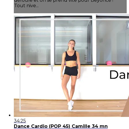
défoule et on se prend vite pour Beyoncé !
Tout nive...
34:25
Dance Cardio (POP 45) Camille 34 mn