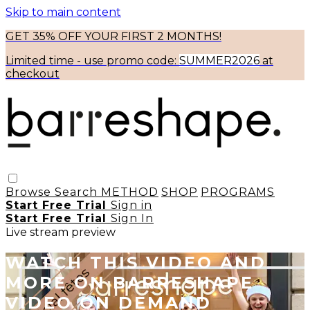
Skip to main content
GET 35% OFF YOUR FIRST 2 MONTHS!
Limited time - use
promo code:
SUMMER2026
at
checkout
Browse
Search
METHOD
SHOP
PROGRAMS
Start Free Trial
Sign in
Start Free Trial
Sign In
Live stream preview
WATCH THIS VIDEO AND
MORE ON BARRESHAPE
VIDEO ON DEMAND