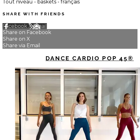
Tout niveau - baskets - français
SHARE WITH FRIENDS
Facebook
X
Email
Share on Facebook
Share on X
Share via Email
UP NEXT IN
DANCE CARDIO POP 45®