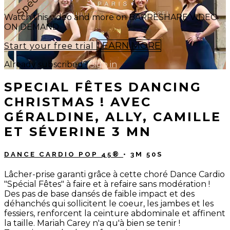
Watch this video and more on BARRESHAPE VIDEO
ON DEMAND
LEARN MORE
Start your free trial
Already subscribed?
Sign in
SPECIAL FÊTES DANCING
CHRISTMAS ! AVEC
GÉRALDINE, ALLY, CAMILLE
ET SÉVERINE 3 MN
DANCE CARDIO POP 45®
• 3M 50S
Lâcher-prise garanti grâce à cette choré Dance Cardio
"Spécial Fêtes" à faire et à refaire sans modération !
Des pas de base dansés de faible impact et des
déhanchés qui sollicitent le coeur, les jambes et les
fessiers, renforcent la ceinture abdominale et affinent
la taille. Mariah Carey n'a qu'à bien se tenir !