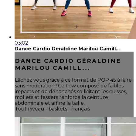
03:02
Dance Cardio Géraldine Marilou Camill...
DANCE CARDIO GÉRALDINE
MARILOU CAMILL...
Lâchez vous grâce à ce format de POP 45 à faire
sans modération ! Ce flow composé de faibles
impacts et de déhanchés sollicitant les cuisses,
mollets et fessiers renforce la ceinture
abdominale et affine la taille.
Tout niveau - baskets - français