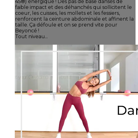
45®) énergique ! Des pas de base dansés de
faible impact et des déhanchés qui sollicitent le
coeur, les cuisses, les mollets et les fessiers,
renforcent la ceinture abdominale et affinent la
taille. Ça défoule et on se prend vite pour
Beyoncé !
Tout niveau...