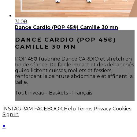
31:08
Dance Cardio (POP 45®) Camille 30 mn
DANCE CARDIO (POP 45®)
CAMILLE 30 MN
POP 45® fusionne Dance CARDIO et stretch en
fin de séance. De faible impact et des déhanchés
qui sollicitent cuisses, mollets et fessiers,
renforcent la ceinture abdominale et affinent la
taille.
Tout niveau - Baskets - Français
INSTAGRAM
FACEBOOK
Help
Terms
Privacy
Cookies
Sign in
×