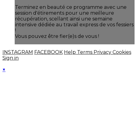
Terminez en beauté ce programme avec une
session d'étirements pour une meilleure
récupération, scellant ainsi une semaine
intensive dédiée au travail express de vos fessiers
!
Vous pouvez être fier(e)s de vous !
INSTAGRAM
FACEBOOK
Help
Terms
Privacy
Cookies
Sign in
×