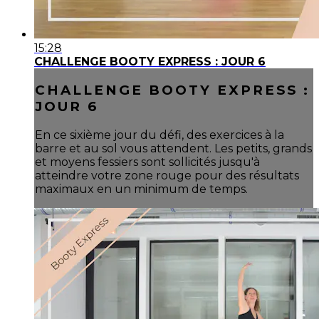
15:28
CHALLENGE BOOTY EXPRESS : JOUR 6
CHALLENGE BOOTY EXPRESS :
JOUR 6
En ce sixième jour du défi, des exercices à la
barre et au sol vous attendent. Les petits, grands
et moyens fessiers sont sollicités jusqu'à
atteindre votre zone rouge pour des résultats
maximaux en un minimum de temps.