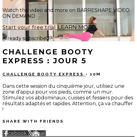
Watch this video and more on BARRESHAPE VIDEO
ON DEMAND
LEARN MORE
Start your free trial
Already subscribed?
Sign in
CHALLENGE BOOTY
EXPRESS : JOUR 5
CHALLENGE BOOTY EXPRESS
• 10M
Dans cette session du cinquième jour, utilisez une
zone d'appui pour vos pieds, comme un mur.
Stimulez vos abdominaux, cuisses et fessiers pour des
résultats adaptés et rapides. Attention, ça va chauffer
!
SHARE WITH FRIENDS
Facebook
X
Email