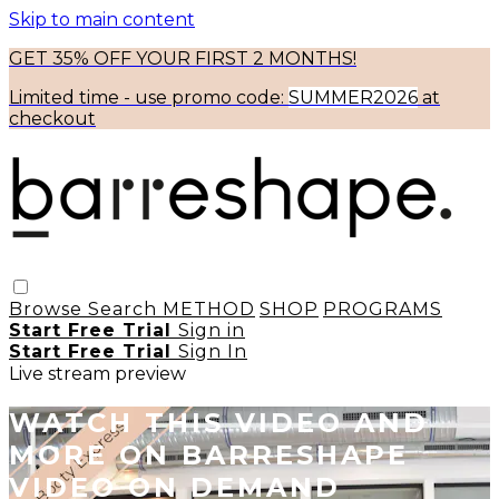
Skip to main content
GET 35% OFF YOUR FIRST 2 MONTHS!
Limited time - use
promo code:
SUMMER2026
at
checkout
Browse
Search
METHOD
SHOP
PROGRAMS
Start Free Trial
Sign in
Start Free Trial
Sign In
Live stream preview
WATCH THIS VIDEO AND
MORE ON BARRESHAPE
VIDEO ON DEMAND