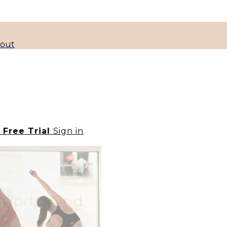
kout
t Free Trial
Sign in