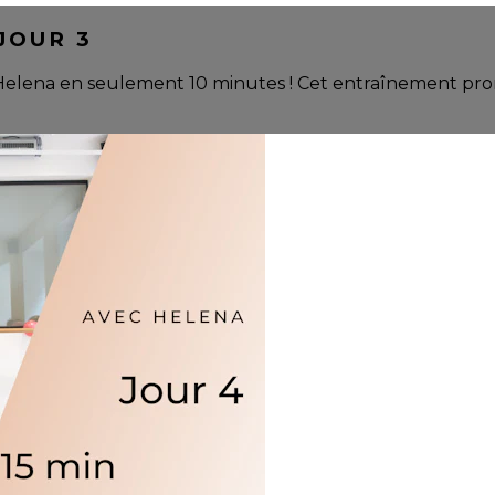
JOUR 3
c Helena en seulement 10 minutes ! Cet entraînement prom