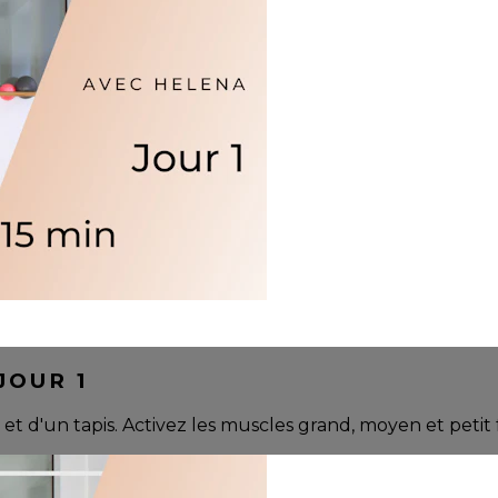
JOUR 1
et d'un tapis. Activez les muscles grand, moyen et petit