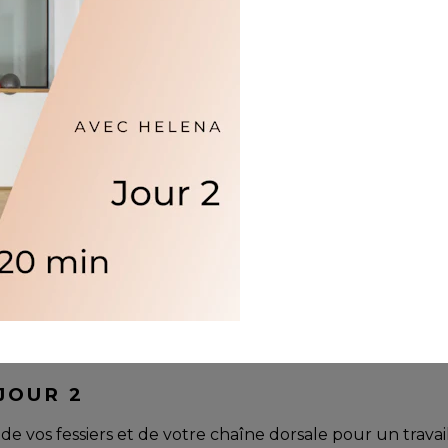
JOUR 2
 de vos fessiers et de votre chaîne dorsale pour un trav