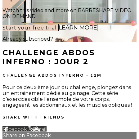
Watch this video and more on BARRESHAPE VIDEO
ON DEMAND
LEARN MORE
Start your free trial
Already subscribed?
Sign in
CHALLENGE ABDOS
INFERNO : JOUR 2
CHALLENGE ABDOS INFERNO
• 12M
Pour ce deuxième jour du challenge, plongez dans
un entrainement dédié au gainage. Cette série
d'exercices cible l'ensemble de votre corps,
engageant les abdominaux et les muscles obliques !
SHARE WITH FRIENDS
Facebook
X
Email
Share on Facebook