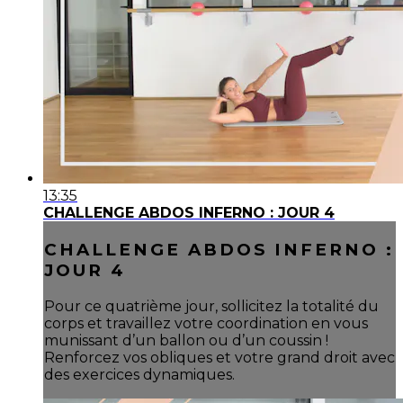
13:35
CHALLENGE ABDOS INFERNO : JOUR 4
CHALLENGE ABDOS INFERNO :
JOUR 4
Pour ce quatrième jour, sollicitez la totalité du
corps et travaillez votre coordination en vous
munissant d’un ballon ou d’un coussin !
Renforcez vos obliques et votre grand droit avec
des exercices dynamiques.