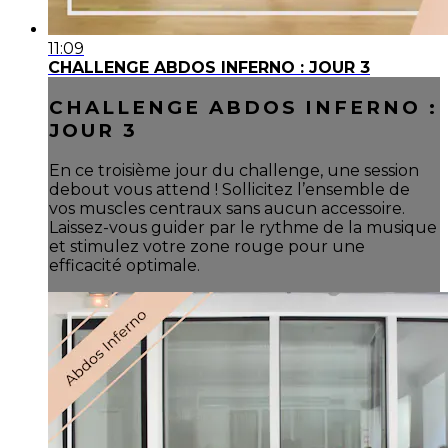
11:09
CHALLENGE ABDOS INFERNO : JOUR 3
CHALLENGE ABDOS INFERNO :
JOUR 3
En ce troisième jour du challenge, une session
debout vous attend ! Sollicitez l’ensemble de
vos muscles centraux sans aucun accessoire.
Laissez-vous guider par le rythme de la musique
et stimulez votre zone rouge pour une
efficacité optimale.