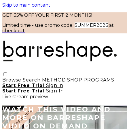
Skip to main content
GET 35% OFF YOUR FIRST 2 MONTHS!
Limited time - use
promo code:
SUMMER2026
at
checkout
Browse
Search
METHOD
SHOP
PROGRAMS
Start Free Trial
Sign in
Start Free Trial
Sign In
Live stream preview
WATCH THIS VIDEO AND
MORE ON BARRESHAPE
VIDEO ON DEMAND