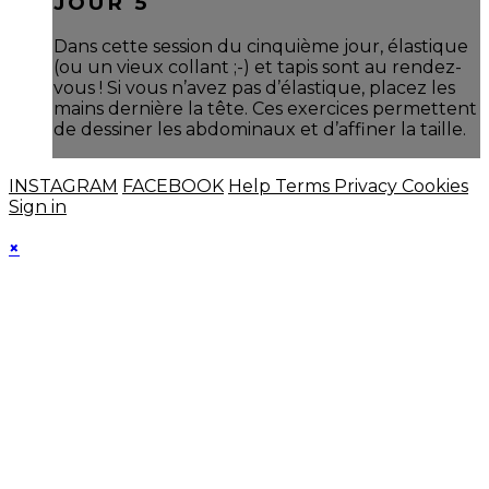
JOUR 5
Dans cette session du cinquième jour, élastique
(ou un vieux collant ;-) et tapis sont au rendez-
vous ! Si vous n’avez pas d’élastique, placez les
mains dernière la tête. Ces exercices permettent
de dessiner les abdominaux et d’affiner la taille.
INSTAGRAM
FACEBOOK
Help
Terms
Privacy
Cookies
Sign in
×