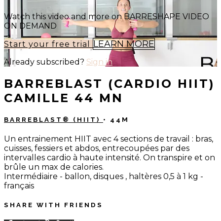
Watch this video and more on BARRESHAPE VIDEO
ON DEMAND
LEARN MORE
Start your free trial
Already subscribed?
Sign in
BARREBLAST (CARDIO HIIT)
CAMILLE 44 MN
BARREBLAST® (HIIT)
• 44M
Un entrainement HIIT avec 4 sections de travail : bras,
cuisses, fessiers et abdos, entrecoupées par des
intervalles cardio à haute intensité. On transpire et on
brûle un max de calories.
Intermédiaire - ballon, disques , haltères 0,5 à 1 kg -
français
SHARE WITH FRIENDS