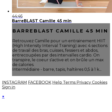
44:46
BarreBLAST Camille 45 min
BARREBLAST CAMILLE 45 MIN
Retrouvez Camille pour un entrainement HIIT
(High Intensity Interval Training) avec 4 sections
de travail des bras, cuisses, fessiers et abdos,
entrecoupées par des intervalles cardio. On
transpire, le coeur s'active et on brûle un max
de calories.
Intermédiaire - barre, tapis, haltères 0,5 à 1 k...
INSTAGRAM
FACEBOOK
Help
Terms
Privacy
Cookies
Sign in
×