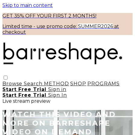
Skip to main content
GET 35% OFF YOUR FIRST 2 MONTHS!
Limited time - use
promo code:
SUMMER2026
at
checkout
Browse
Search
METHOD
SHOP
PROGRAMS
Start Free Trial
Sign in
Start Free Trial
Sign In
Live stream preview
WATCH THIS VIDEO AND
MORE ON BARRESHAPE
VIDEO ON DEMAND