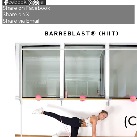
Facebook
X
Email
Share on Facebook
Share on X
Share via Email
UP NEXT IN
BARREBLAST® (HIIT)