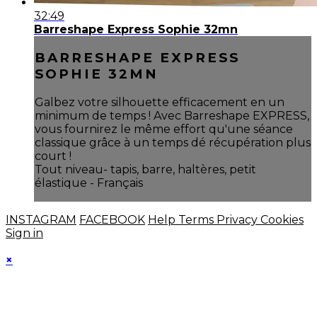
32:49
Barreshape Express Sophie 32mn
BARRESHAPE EXPRESS
SOPHIE 32MN
Galbez votre silhouette efficacement en un
minimum de temps ! Avec Barreshape EXPRESS,
vous fournirez le même effort qu'une séance
classique grâce à un temps dé récupération plus
court !
Tout niveau- tapis, barre, haltères, petit
élastique - Français
INSTAGRAM
FACEBOOK
Help
Terms
Privacy
Cookies
Sign in
×