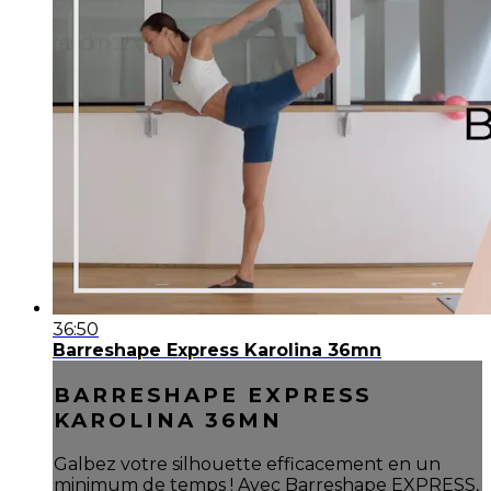
36:50
Barreshape Express Karolina 36mn
BARRESHAPE EXPRESS
KAROLINA 36MN
Galbez votre silhouette efficacement en un
minimum de temps ! Avec Barreshape EXPRESS,