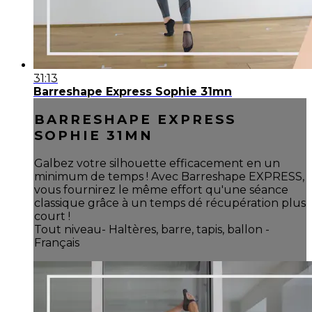
31:13
Barreshape Express Sophie 31mn
BARRESHAPE EXPRESS
SOPHIE 31MN
Galbez votre silhouette efficacement en un
minimum de temps ! Avec Barreshape EXPRESS,
vous fournirez le même effort qu'une séance
classique grâce à un temps dé récupération plus
court !
Tout niveau- Haltères, barre, tapis, ballon -
Français