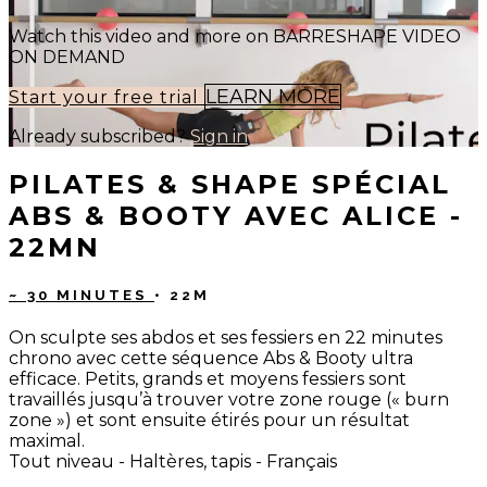
Watch this video and more on BARRESHAPE VIDEO
ON DEMAND
LEARN MORE
Start your free trial
Already subscribed?
Sign in
PILATES & SHAPE SPÉCIAL
ABS & BOOTY AVEC ALICE -
22MN
~ 30 MINUTES
• 22M
On sculpte ses abdos et ses fessiers en 22 minutes
chrono avec cette séquence Abs & Booty ultra
efficace. Petits, grands et moyens fessiers sont
travaillés jusqu’à trouver votre zone rouge (« burn
zone ») et sont ensuite étirés pour un résultat
maximal.
Tout niveau - Haltères, tapis - Français