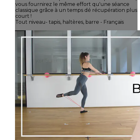
vous fournirez le même effort qu'une séance
classique grâce à un temps dé récupération plus
court !
Tout niveau- tapis, haltères, barre - Français