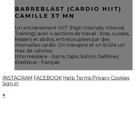
BARREBLAST (CARDIO HIIT)
CAMILLE 37 MN
Un entrainement HIIT (High Intensity Interval
Training) avec 4 sections de travail : bras, cuisses,
fessiers et abdos, entrecoupées par des
intervalles cardio. On transpire et on brûle un
max de calories.
Intermédiaire - barre, tapis, ballon, haltères,
élastique - français
INSTAGRAM
FACEBOOK
Help
Terms
Privacy
Cookies
Sign in
×