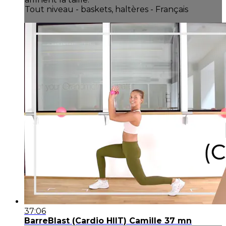
Tout niveau - baskets, haltères - Français
37:06
BarreBlast (Cardio HIIT) Camille 37 mn