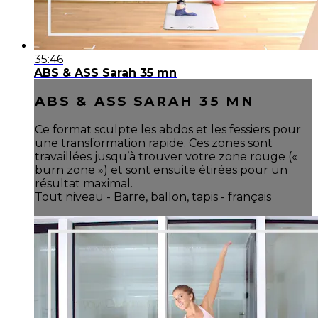
35:46
ABS & ASS Sarah 35 mn
ABS & ASS SARAH 35 MN
Ce format sculpte les abdos et les fessiers pour
une transformation rapide. Ces zones sont
travaillées jusqu’à trouver votre zone rouge («
burn zone ») et sont ensuite étirées pour un
résultat maximal.
Tout niveau - Barre, ballon, tapis - français