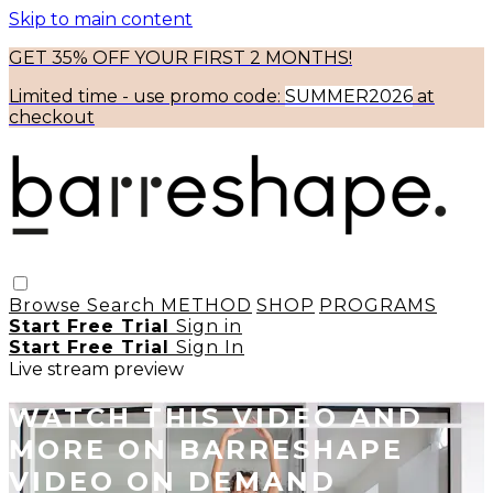
Skip to main content
GET 35% OFF YOUR FIRST 2 MONTHS!
Limited time - use
promo code:
SUMMER2026
at
checkout
Browse
Search
METHOD
SHOP
PROGRAMS
Start Free Trial
Sign in
Start Free Trial
Sign In
Live stream preview
WATCH THIS VIDEO AND
MORE ON BARRESHAPE
VIDEO ON DEMAND