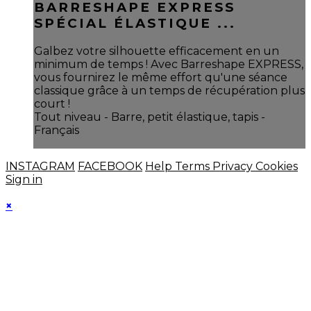
BARRESHAPE EXPRESS
SPÉCIAL ÉLASTIQUE ...
Galbez votre silhouette efficacement en un
minimum de temps ! Avec Barreshape EXPRESS,
vous fournirez le même effort qu'une séance
classique grâce à un temps de récupération plus
court !
Tout niveau - Barre, petit élastique, tapis -
Français
INSTAGRAM
FACEBOOK
Help
Terms
Privacy
Cookies
Sign in
×