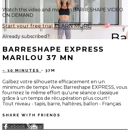
Watch this video and more on BARRESHAPE VIDEO
ON DEMAND
LEARN MORE
Start your free trial
Already subscribed?
Sign in
BARRESHAPE EXPRESS
MARILOU 37 MN
~ 30 MINUTES
• 37M
Galbez votre silhouette efficacement en un
minimum de temps ! Avec Barreshape EXPRESS, vous
fournirez le même effort qu'une séance classique
grâce à un temps de récupération plus court !
Tout niveau - tapis, barre, haltères, ballon - Français
SHARE WITH FRIENDS
Facebook
X
Email