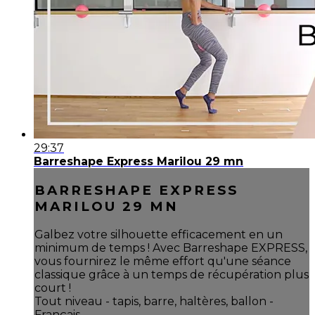
29:37
Barreshape Express Marilou 29 mn
BARRESHAPE EXPRESS
MARILOU 29 MN
Galbez votre silhouette efficacement en un
minimum de temps ! Avec Barreshape EXPRESS,
vous fournirez le même effort qu'une séance
classique grâce à un temps de récupération plus
court !
Tout niveau - tapis, barre, haltères, ballon -
Français