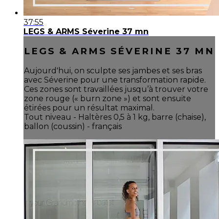
37:55
LEGS & ARMS Séverine 37 mn
LEGS & ARMS SÉVERINE 37 MN
Aujourd'hui, on sculpte ses jambes et ses bras
avec Séverine pour une transformation rapide.
Ces zones sont travaillées jusqu’à trouver votre
zone rouge (« burn zone ») et sont ensuite
étirées pour un résultat maximal.
Tout niveau - Haltères 0,5 à 1 kg, barre (chaise),
ballon (coussin) - français