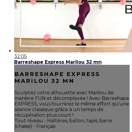
32:05
Barreshape Express Marilou 32 mn
BARRESHAPE EXPRESS
MARILOU 32 MN
Sculptez votre silhouette avec Marilou de
manière FUN et décomplexée ! Avec Barreshape
EXPRESS, vous fournirez le même effort qu'une
séance classique grâce à un temps de
récupération plus court !
Tout niveau - Haltères, ballon, tapis, barre
(chaise) - Français