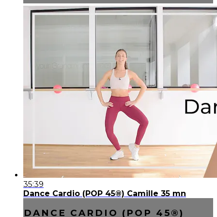
35:39
Dance Cardio (POP 45®) Camille 35 mn
DANCE CARDIO (POP 45®)