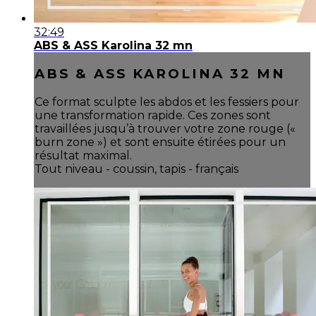
32:49
ABS & ASS Karolina 32 mn
ABS & ASS KAROLINA 32 MN
Ce format sculpte les abdos et les fessiers pour
une transformation rapide. Ces zones sont
travaillées jusqu’à trouver votre zone rouge («
burn zone ») et sont ensuite étirées pour un
résultat maximal.
Tout niveau - coussin, tapis - français