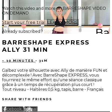
Watch this video and more on BARRESHAPE VIDEO
ON DEMAND
LEARN MORE
Start your free trial
Already subscribed?
Sign in
BARRESHAPE EXPRESS
ALLY 31 MIN
~ 30 MINUTES
• 31M
Galbez votre silhouette avec Ally de manière FUN et
décomplexée ! Avec BarreShape EXPRESS, vous
fournirez le même effort qu'une séance classique
grâce à un temps de récupération plus court !
Tout niveau - Haltères 0,5 kg, tapis, barre - Français
SHARE WITH FRIENDS
Facebook
X
Email