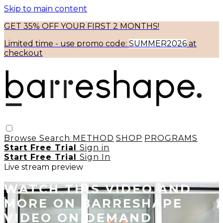
Skip to main content
GET 35% OFF YOUR FIRST 2 MONTHS!
Limited time - use
promo code:
SUMMER2026
at
checkout
Browse
Search
METHOD
SHOP
PROGRAMS
Start Free Trial
Sign in
Start Free Trial
Sign In
Live stream preview
WATCH THIS VIDEO AND
MORE ON BARRESHAPE
VIDEO ON DEMAND