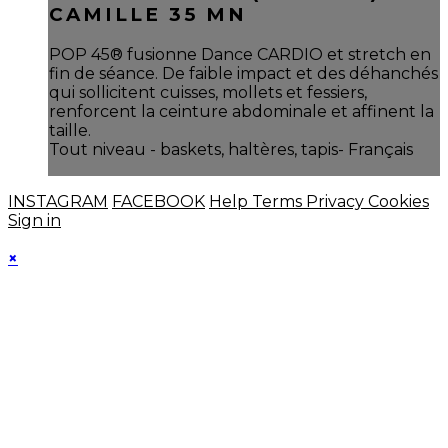
CAMILLE 35 MN
POP 45® fusionne Dance CARDIO et stretch en
fin de séance. De faible impact et des déhanchés
qui sollicitent cuisses, mollets et fessiers,
renforcent la ceinture abdominale et affinent la
taille.
Tout niveau - baskets, haltères, tapis- Français
INSTAGRAM
FACEBOOK
Help
Terms
Privacy
Cookies
Sign in
×