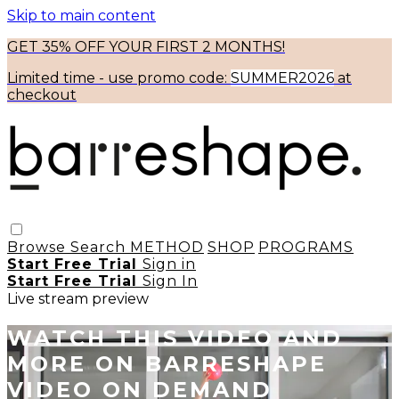
Skip to main content
GET 35% OFF YOUR FIRST 2 MONTHS!
Limited time - use
promo code:
SUMMER2026
at
checkout
Browse
Search
METHOD
SHOP
PROGRAMS
Start Free Trial
Sign in
Start Free Trial
Sign In
Live stream preview
WATCH THIS VIDEO AND
MORE ON BARRESHAPE
VIDEO ON DEMAND