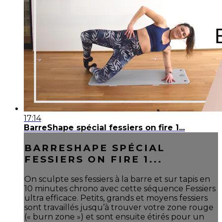
17:14
BarreShape spécial fessiers on fire 1...
BARRESHAPE SPÉCIAL
FESSIERS ON FIRE 1...
On sculpte ses fessiers à la barre et sur tapis en
10 minutes chrono avec cette séquence Fessiers
ultra efficace. Petits, grands et moyens fessiers
sont travaillés jusqu’à trouver votre zone rouge
(« burn zone ») et sont ensuite étirés pour un