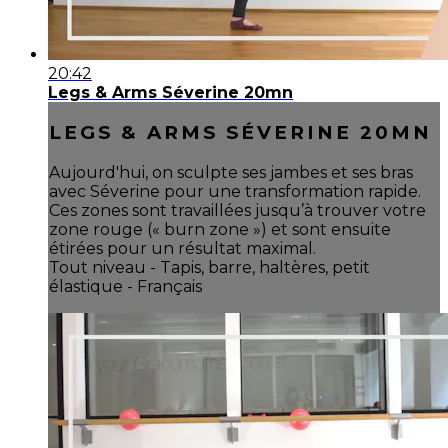
20:42
Legs & Arms Séverine 20mn
LEGS & ARMS SÉVERINE 20MN
Aujourd'hui, on sculpte ses jambes et ses bras
avec Séverine pour une transformation rapide.
Ces zones sont travaillées jusqu’à trouver votre
zone rouge (« burn zone ») et sont ensuite
étirées pour un résultat maximal.
Tout niveau - Tapis, barre, haltères, petit
élastique - Français