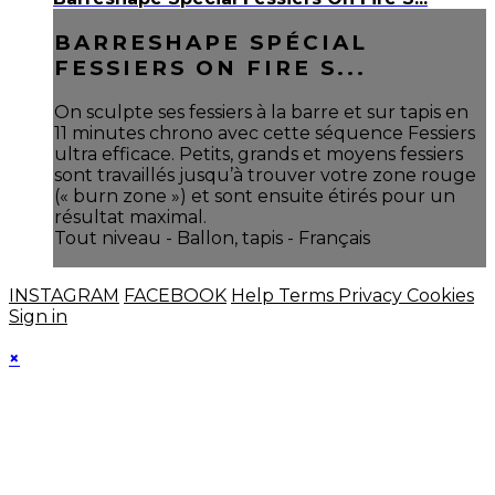
BARRESHAPE SPÉCIAL
FESSIERS ON FIRE S...
On sculpte ses fessiers à la barre et sur tapis en
11 minutes chrono avec cette séquence Fessiers
ultra efficace. Petits, grands et moyens fessiers
sont travaillés jusqu’à trouver votre zone rouge
(« burn zone ») et sont ensuite étirés pour un
résultat maximal.
Tout niveau - Ballon, tapis - Français
INSTAGRAM
FACEBOOK
Help
Terms
Privacy
Cookies
Sign in
×