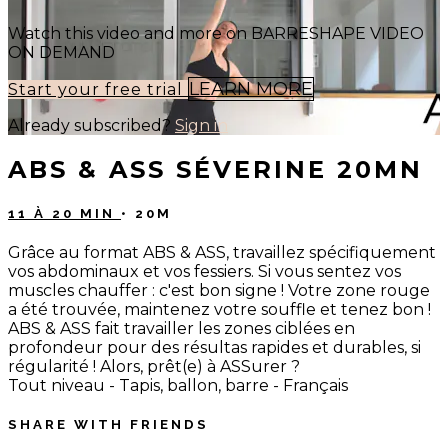
Watch this video and more on BARRESHAPE VIDEO
ON DEMAND
LEARN MORE
Start your free trial
Already subscribed?
Sign in
ABS & ASS SÉVERINE 20MN
11 À 20 MIN
• 20M
Grâce au format ABS & ASS, travaillez spécifiquement
vos abdominaux et vos fessiers. Si vous sentez vos
muscles chauffer : c'est bon signe ! Votre zone rouge
a été trouvée, maintenez votre souffle et tenez bon !
ABS & ASS fait travailler les zones ciblées en
profondeur pour des résultas rapides et durables, si
régularité ! Alors, prêt(e) à ASSurer ?
Tout niveau - Tapis, ballon, barre - Français
SHARE WITH FRIENDS