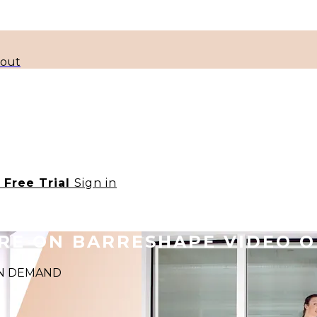
kout
t Free Trial
Sign in
ORE ON BARRESHAPE VIDEO 
 ON DEMAND