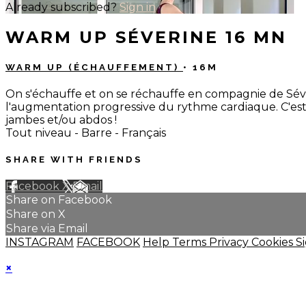
Already subscribed?
Sign in
WARM UP SÉVERINE 16 MN
WARM UP (ÉCHAUFFEMENT)
• 16M
On s'échauffe et on se réchauffe en compagnie de Sév
l'augmentation progressive du rythme cardiaque. C'est 
jambes et/ou abdos !
Tout niveau - Barre - Français
SHARE WITH FRIENDS
Facebook
X
Email
Share on Facebook
Share on X
Share via Email
INSTAGRAM
FACEBOOK
Help
Terms
Privacy
Cookies
S
×