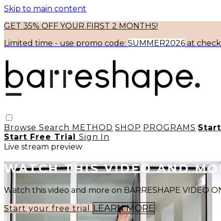
Skip to main content
GET 35% OFF YOUR FIRST 2 MONTHS!
Limited time - use
promo code:
SUMMER2026
at chec
Browse
Search
METHOD
SHOP
PROGRAMS
Star
Start Free Trial
Sign In
Live stream preview
WATCH THIS VIDEO AND M
Watch this video and more on BARRESHAPE VIDEO
LEARN MORE
Start your free trial