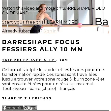
Watch this video and more on BARRESHAPE VIDEO
ON DEMAND
LEARN MORE
Start your free trial
Already subscribed?
Sign in
BARRESHAPE FOCUS
FESSIERS ALLY 10 MN
TRIOMPHEZ AVEC ALLY
• 10M
Ce format sculpte les abdos et les fessiers pour une
transformation rapide. Ces zones sont travaillées
jusqu’à trouver votre zone rouge (« burn zone ») et
sont ensuite étirées pour un résultat maximal.
Tout niveau - barre (chaise) - français
SHARE WITH FRIENDS
Facebook
X
Email