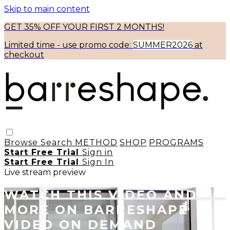
Skip to main content
GET 35% OFF YOUR FIRST 2 MONTHS!
Limited time - use
promo code:
SUMMER2026
at
checkout
Browse
Search
METHOD
SHOP
PROGRAMS
Start Free Trial
Sign in
Start Free Trial
Sign In
Live stream preview
WATCH THIS VIDEO AND
MORE ON BARRESHAPE
VIDEO ON DEMAND