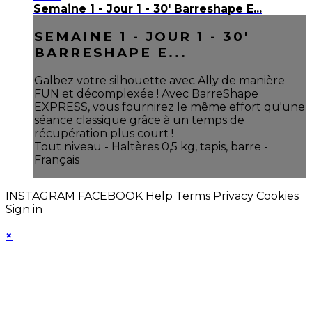
Semaine 1 - Jour 1 - 30' Barreshape E...
SEMAINE 1 - JOUR 1 - 30'
BARRESHAPE E...
Galbez votre silhouette avec Ally de manière
FUN et décomplexée ! Avec BarreShape
EXPRESS, vous fournirez le même effort qu'une
séance classique grâce à un temps de
récupération plus court !
Tout niveau - Haltères 0,5 kg, tapis, barre -
Français
INSTAGRAM
FACEBOOK
Help
Terms
Privacy
Cookies
Sign in
×