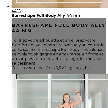
44:15
Barreshape Full Body Ally 44 mn
BARRESHAPE FULL BODY ALLY
44 MN
Tonifiez votre silhouette et améliorez votre
bien-être et votre posture avec Ally au cours de
cette séance Barreshape Full Body. Les calories
s'envolent, on gagne en endurance, en force et
en souplesse, la silhouette s'allège, les muscles
se dessinent.
Tout niveau - haltères 0,5 à 1 kg, tapis, ba...