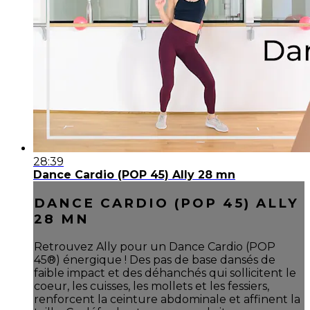
28:39
Dance Cardio (POP 45) Ally 28 mn
DANCE CARDIO (POP 45) ALLY
28 MN
Retrouvez Ally pour un Dance Cardio (POP
45®) énergique ! Des pas de base dansés de
faible impact et des déhanchés qui sollicitent le
coeur, les cuisses, les mollets et les fessiers,
renforcent la ceinture abdominale et affinent la