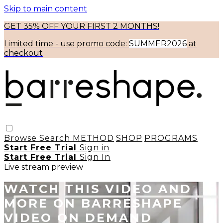
Skip to main content
GET 35% OFF YOUR FIRST 2 MONTHS!
Limited time - use
promo code:
SUMMER2026
at
checkout
Browse
Search
METHOD
SHOP
PROGRAMS
Start Free Trial
Sign in
Start Free Trial
Sign In
Live stream preview
WATCH THIS VIDEO AND
MORE ON BARRESHAPE
VIDEO ON DEMAND