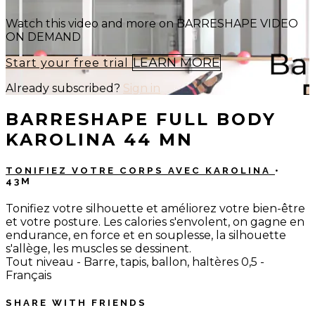
Watch this video and more on BARRESHAPE VIDEO
ON DEMAND
LEARN MORE
Start your free trial
Already subscribed?
Sign in
BARRESHAPE FULL BODY
KAROLINA 44 MN
TONIFIEZ VOTRE CORPS AVEC KAROLINA
•
43M
Tonifiez votre silhouette et améliorez votre bien-être
et votre posture. Les calories s'envolent, on gagne en
endurance, en force et en souplesse, la silhouette
s'allège, les muscles se dessinent.
Tout niveau - Barre, tapis, ballon, haltères 0,5 -
Français
SHARE WITH FRIENDS