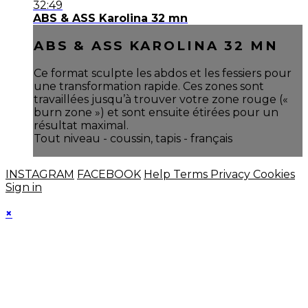
32:49
ABS & ASS Karolina 32 mn
ABS & ASS KAROLINA 32 MN
Ce format sculpte les abdos et les fessiers pour
une transformation rapide. Ces zones sont
travaillées jusqu’à trouver votre zone rouge («
burn zone ») et sont ensuite étirées pour un
résultat maximal.
Tout niveau - coussin, tapis - français
INSTAGRAM
FACEBOOK
Help
Terms
Privacy
Cookies
Sign in
×