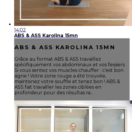
14:02
ABS & ASS Karolina 15mn
ABS & ASS KAROLINA 15MN
Grâce au format ABS & ASS travaillez
spécifiquement vos abdominaux et vos fessiers.
Si vous sentez vos muscles chauffer : c'est bon
signe ! Votre zone rouge a été trouvée,
maintenez votre souffle et tenez bon ! ABS &
ASS fait travailler les zones ciblées en
profondeur pour des résultas ra...