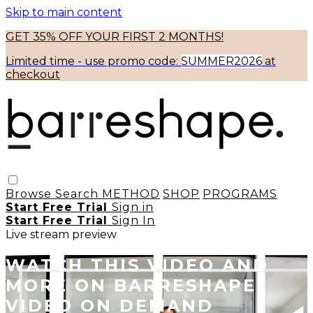
Skip to main content
GET 35% OFF YOUR FIRST 2 MONTHS!
Limited time - use
promo code:
SUMMER2026
at
checkout
Browse
Search
METHOD
SHOP
PROGRAMS
Start Free Trial
Sign in
Start Free Trial
Sign In
Live stream preview
WATCH THIS VIDEO AND
MORE ON BARRESHAPE
VIDEO ON DEMAND