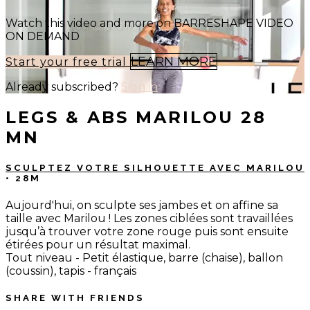
Watch this video and more on BARRESHAPE VIDEO
ON DEMAND
LEARN MORE
Start your free trial
Already subscribed?
Sign in
LEGS & ABS MARILOU 28
MN
SCULPTEZ VOTRE SILHOUETTE AVEC MARILOU
• 28M
Aujourd'hui, on sculpte ses jambes et on affine sa
taille avec Marilou ! Les zones ciblées sont travaillées
jusqu’à trouver votre zone rouge puis sont ensuite
étirées pour un résultat maximal.
Tout niveau - Petit élastique, barre (chaise), ballon
(coussin), tapis - français
SHARE WITH FRIENDS