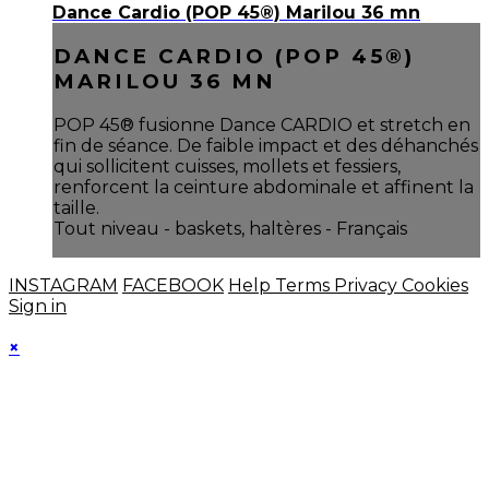
Dance Cardio (POP 45®) Marilou 36 mn
DANCE CARDIO (POP 45®)
MARILOU 36 MN
POP 45® fusionne Dance CARDIO et stretch en
fin de séance. De faible impact et des déhanchés
qui sollicitent cuisses, mollets et fessiers,
renforcent la ceinture abdominale et affinent la
taille.
Tout niveau - baskets, haltères - Français
INSTAGRAM
FACEBOOK
Help
Terms
Privacy
Cookies
Sign in
×