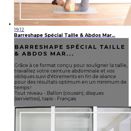
19:12
Barreshape Spécial Taille & Abdos Mar...
BARRESHAPE SPÉCIAL TAILLE
& ABDOS MAR...
Grâce à ce format conçu pour souligner la taille,
travaillez votre ceinture abdominale et vos
obliques suivi d'étirements en fin de séance
pour des résultats optimum en un minimum de
temps !
Tout niveau - Ballon (coussin), disques
(serviettes), tapis - Français