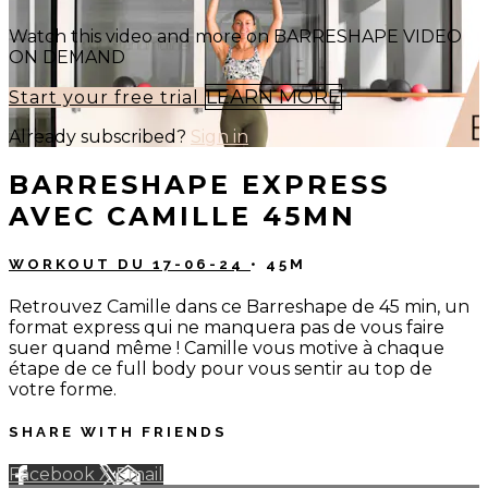
Watch this video and more on BARRESHAPE VIDEO
ON DEMAND
LEARN MORE
Start your free trial
Already subscribed?
Sign in
BARRESHAPE EXPRESS
AVEC CAMILLE 45MN
WORKOUT DU 17-06-24
• 45M
Retrouvez Camille dans ce Barreshape de 45 min, un
format express qui ne manquera pas de vous faire
suer quand même ! Camille vous motive à chaque
étape de ce full body pour vous sentir au top de
votre forme.
SHARE WITH FRIENDS
Facebook
X
Email