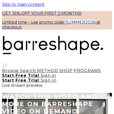
Skip to main content
GET 35% OFF YOUR FIRST 2 MONTHS!
Limited time - use
promo code:
SUMMER2026
at
checkout
Browse
Search
METHOD
SHOP
PROGRAMS
Start Free Trial
Sign in
Start Free Trial
Sign In
Live stream preview
WATCH THIS VIDEO AND
MORE ON BARRESHAPE
VIDEO ON DEMAND