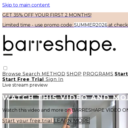
Skip to main content
GET 35% OFF YOUR FIRST 2 MONTHS!
Limited time - use
promo code:
SUMMER2026
at chec
Browse
Search
METHOD
SHOP
PROGRAMS
Star
Start Free Trial
Sign In
Live stream preview
WATCH THIS VIDEO AND M
Watch this video and more on BARRESHAPE VIDEO
LEARN MORE
Start your free trial