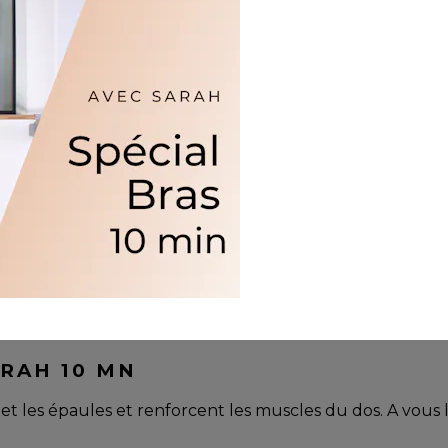
RAH 10 MN
eps et les épaules et renforcent les muscles du dos. A vou