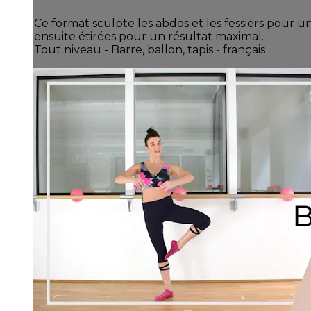
Ce format sculpte les abdos et les fessiers pour u
ensuite étirées pour un résultat maximal.
Tout niveau - Barre, ballon, tapis - français