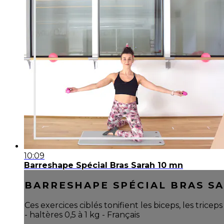
10:09
Barreshape Spécial Bras Sarah 10 mn
BARRESHAPE SPÉCIAL BRAS SA
Ces exercices ciblés tonifient les biceps, les tric
- haltères 0,5 à 1 kg - Français