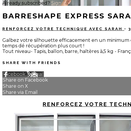
Already subscribed?
Sign in
BARRESHAPE EXPRESS SAR
RENFORCEZ VOTRE TECHNIQUE AVEC SARAH
• 
Galbez votre silhouette efficacement en un minimum 
temps dé récupération plus court !
Tout niveau- Tapis, ballon, barre, haltères à,5 kg - Franç
SHARE WITH FRIENDS
Facebook
X
Email
Share on Facebook
Share on X
Share via Email
UP NEXT IN
RENFORCEZ VOTRE TECHN