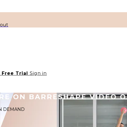
kout
t Free Trial
Sign in
ORE ON BARRESHAPE VIDEO 
 ON DEMAND