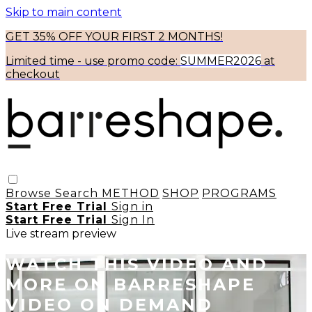
Skip to main content
GET 35% OFF YOUR FIRST 2 MONTHS!
Limited time - use
promo code:
SUMMER2026
at
checkout
Browse
Search
METHOD
SHOP
PROGRAMS
Start Free Trial
Sign in
Start Free Trial
Sign In
Live stream preview
WATCH THIS VIDEO AND
MORE ON BARRESHAPE
VIDEO ON DEMAND