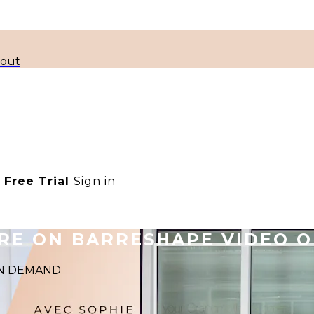
kout
t Free Trial
Sign in
ORE ON BARRESHAPE VIDEO 
 ON DEMAND