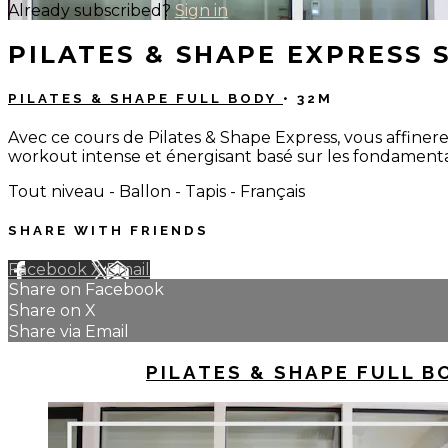
Already subscribed?
Sign in
PILATES & SHAPE EXPRESS 
PILATES & SHAPE FULL BODY
• 32M
Avec ce cours de Pilates & Shape Express, vous affinerez
workout intense et énergisant basé sur les fondamenta
Tout niveau - Ballon - Tapis - Français
SHARE WITH FRIENDS
Facebook
X
Email
Share on Facebook
Share on X
Share via Email
UP NEXT IN
PILATES & SHAPE FULL B