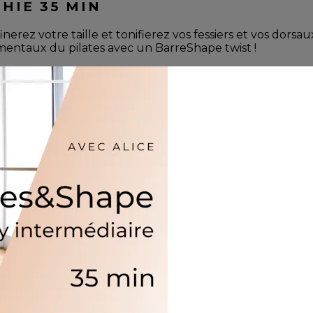
HIE 35 MIN
inerez votre taille et tonifierez vos fessiers et vos dors
mentaux du pilates avec un BarreShape twist !