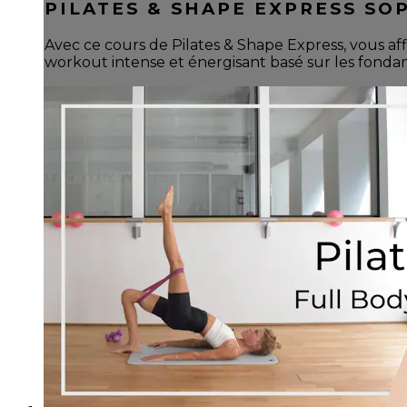
PILATES & SHAPE EXPRESS SOP
Avec ce cours de Pilates & Shape Express, vous aff
workout intense et énergisant basé sur les fonda