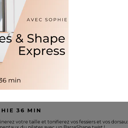
HIE 36 MIN
inerez votre taille et tonifierez vos fessiers et vos dors
mentaux du pilates avec un BarreShape twist !