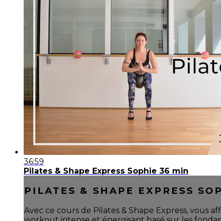
36:59
Pilates & Shape Express Sophie 36 min
PILATES & SHAPE EXPRESS SOP
Avec ce cours de Pilates & Shape Express, vous aff
workout intense et énergisant basé sur les fonda