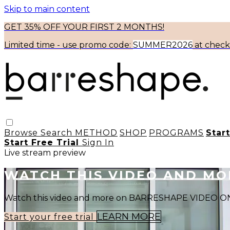
Skip to main content
GET 35% OFF YOUR FIRST 2 MONTHS!
Limited time - use
promo code:
SUMMER2026
at chec
Browse
Search
METHOD
SHOP
PROGRAMS
Star
Start Free Trial
Sign In
Live stream preview
WATCH THIS VIDEO AND M
Watch this video and more on BARRESHAPE VIDEO
LEARN MORE
Start your free trial