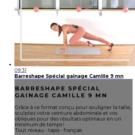
09:31
Barreshape Spécial gainage Camille 9 mn
BARRESHAPE SPÉCIAL
GAINAGE CAMILLE 9 MN
Grâce à ce format conçu pour souligner la taille,
sculptez votre ceinture abdominale et vos
obliques pour des résultats optimaux en un
minimum de temps !
Tout niveau - tapis - français