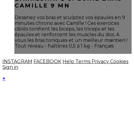
CAMILLE 9 MN
Dessinez vos bras et sculptez vos épaules en 9
minutes chrono avec Camille ! Ces exercices
ciblés tonifient les biceps, les triceps et les
épaules et renforcent les muscles du dos. A
vous les bras toniques et un meilleur maintien !
Tout niveau - haltères 0,5 à 1 kg - Français
INSTAGRAM
FACEBOOK
Help
Terms
Privacy
Cookies
Sign in
×