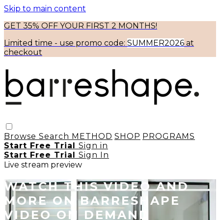
Skip to main content
GET 35% OFF YOUR FIRST 2 MONTHS!
Limited time - use
promo code:
SUMMER2026
at
checkout
Browse
Search
METHOD
SHOP
PROGRAMS
Start Free Trial
Sign in
Start Free Trial
Sign In
Live stream preview
WATCH THIS VIDEO AND
MORE ON BARRESHAPE
VIDEO ON DEMAND