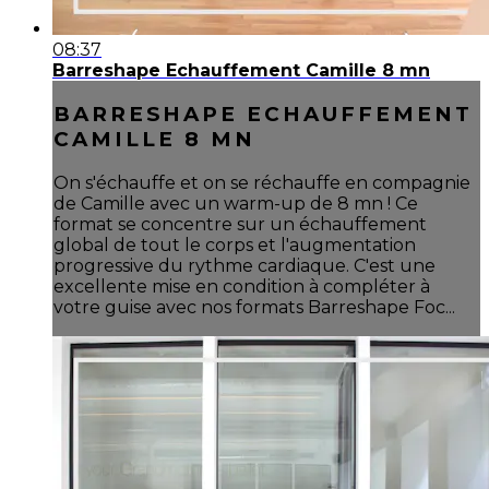
08:37
Barreshape Echauffement Camille 8 mn
BARRESHAPE ECHAUFFEMENT
CAMILLE 8 MN
On s'échauffe et on se réchauffe en compagnie
de Camille avec un warm-up de 8 mn ! Ce
format se concentre sur un échauffement
global de tout le corps et l'augmentation
progressive du rythme cardiaque. C'est une
excellente mise en condition à compléter à
votre guise avec nos formats Barreshape Foc...