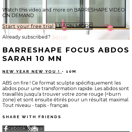
Watch this video and more on BARRESHAPE VIDEO
ON DEMAND
LEARN MORE
Start your free trial
Already subscribed?
Sign in
BARRESHAPE FOCUS ABDOS
SARAH 10 MN
NEW YEAR NEW YOU !
• 10M
ABS on fire ! Ce format sculpte spécifiquement les
abdos pour une transformation rapide. Les abdos sont
travaillés jusqu'a trouver votre zone rouge (=burn
zone) et sont ensuite étirés pour un résultat maximal.
Tout niveau - tapis - français
SHARE WITH FRIENDS
Facebook
X
Email