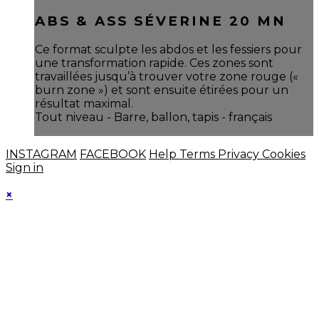
ABS & ASS SÉVERINE 20 MN
Ce format sculpte les abdos et les fessiers pour
une transformation rapide. Ces zones sont
travaillées jusqu’à trouver votre zone rouge («
burn zone ») et sont ensuite étirées pour un
résultat maximal.
Tout niveau - Barre, ballon, tapis - français
INSTAGRAM
FACEBOOK
Help
Terms
Privacy
Cookies
Sign in
×