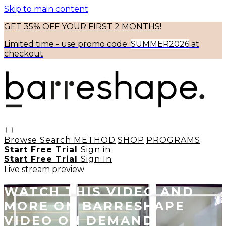
Skip to main content
GET 35% OFF YOUR FIRST 2 MONTHS!
Limited time - use
promo code:
SUMMER2026
at
checkout
Browse
Search
METHOD
SHOP
PROGRAMS
Start Free Trial
Sign in
Start Free Trial
Sign In
Live stream preview
WATCH THIS VIDEO AND
MORE ON BARRESHAPE
VIDEO ON DEMAND