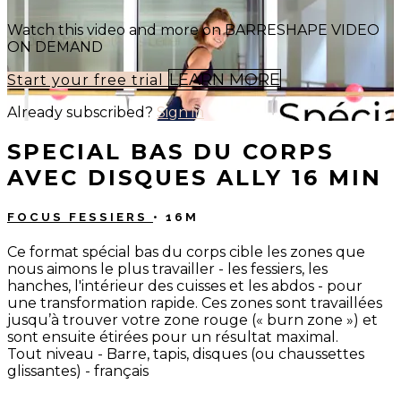
Watch this video and more on BARRESHAPE VIDEO
ON DEMAND
LEARN MORE
Start your free trial
Already subscribed?
Sign in
SPECIAL BAS DU CORPS
AVEC DISQUES ALLY 16 MIN
FOCUS FESSIERS
• 16M
Ce format spécial bas du corps cible les zones que
nous aimons le plus travailler - les fessiers, les
hanches, l'intérieur des cuisses et les abdos - pour
une transformation rapide. Ces zones sont travaillées
jusqu’à trouver votre zone rouge (« burn zone ») et
sont ensuite étirées pour un résultat maximal.
Tout niveau - Barre, tapis, disques (ou chaussettes
glissantes) - français