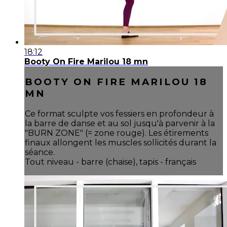
18:12
Booty On Fire Marilou 18 mn
BOOTY ON FIRE MARILOU 18
MN
Ce format sculpte vos fessiers en profondeur à
la barre de danse et au sol jusqu'à parvenir à la
"BURN ZONE" (= zone rouge). Les étirements
finaux allongent les muscles sollicités durant la
séance.
Tout niveau - barre (chaise), tapis - français