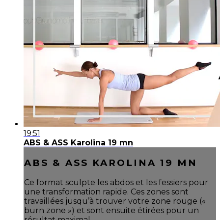
19:51
ABS & ASS Karolina 19 mn
ABS & ASS KAROLINA 19 MN
Ce format sculpte les abdos et les fessiers pour
une transformation rapide. Ces zones sont
travaillées jusqu’à trouver votre zone rouge («
burn zone ») et sont ensuite étirées pour un
résultat maximal.