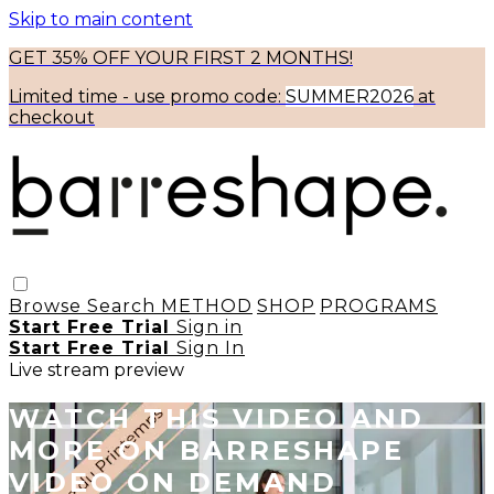
Skip to main content
GET 35% OFF YOUR FIRST 2 MONTHS!
Limited time - use
promo code:
SUMMER2026
at
checkout
Browse
Search
METHOD
SHOP
PROGRAMS
Start Free Trial
Sign in
Start Free Trial
Sign In
Live stream preview
WATCH THIS VIDEO AND
MORE ON BARRESHAPE
VIDEO ON DEMAND