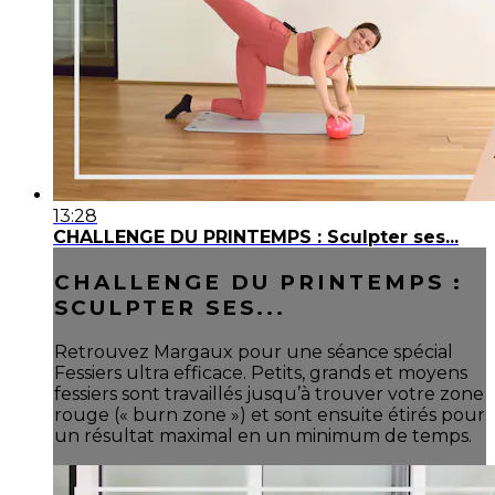
13:28
CHALLENGE DU PRINTEMPS : Sculpter ses...
CHALLENGE DU PRINTEMPS :
SCULPTER SES...
Retrouvez Margaux pour une séance spécial
Fessiers ultra efficace. Petits, grands et moyens
fessiers sont travaillés jusqu’à trouver votre zone
rouge (« burn zone ») et sont ensuite étirés pour
un résultat maximal en un minimum de temps.