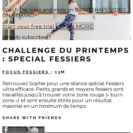
Watch this video and more on BARRESHAPE VIDEO
ON DEMAND
LEARN MORE
Start your free trial
Already subscribed?
Sign in
CHALLENGE DU PRINTEMPS
: SPECIAL FESSIERS
FOCUS FESSIERS
• 13M
Retrouvez Sophie pour une séance spécial Fessiers
ultra efficace. Petits, grands et moyens fessiers sont
travaillés jusqu’à trouver votre zone rouge (« burn
zone ») et sont ensuite étirés pour un résultat
maximal en un minimum de temps.
SHARE WITH FRIENDS
Facebook
X
Email