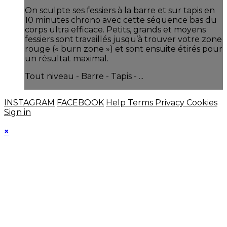
On sculpte ses fessiers à la barre et sur tapis en
10 minutes chrono avec cette séquence bas du
corps ultra efficace. Petits, grands et moyens
fessiers sont travaillés jusqu’à trouver votre zone
rouge (« burn zone ») et sont ensuite étirés pour
un résultat maximal.
Tout niveau - Barre - Tapis - ...
INSTAGRAM
FACEBOOK
Help
Terms
Privacy
Cookies
Sign in
×