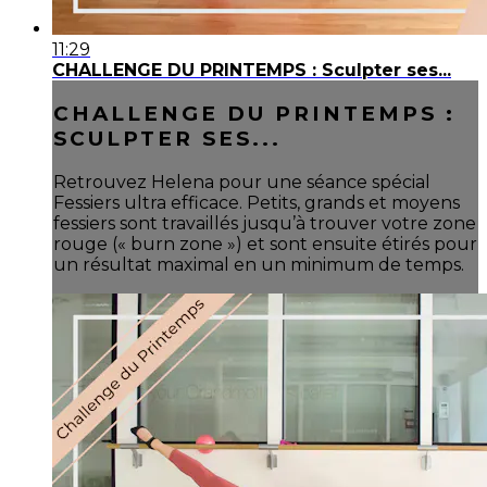
11:29
CHALLENGE DU PRINTEMPS : Sculpter ses...
CHALLENGE DU PRINTEMPS :
SCULPTER SES...
Retrouvez Helena pour une séance spécial
Fessiers ultra efficace. Petits, grands et moyens
fessiers sont travaillés jusqu’à trouver votre zone
rouge (« burn zone ») et sont ensuite étirés pour
un résultat maximal en un minimum de temps.