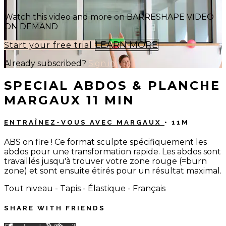
Watch this video and more on BARRESHAPE VIDEO
ON DEMAND
LEARN MORE
Start your free trial
Already subscribed?
Sign in
SPECIAL ABDOS & PLANCHE
MARGAUX 11 MIN
ENTRAÎNEZ-VOUS AVEC MARGAUX
• 11M
ABS on fire ! Ce format sculpte spécifiquement les
abdos pour une transformation rapide. Les abdos sont
travaillés jusqu'à trouver votre zone rouge (=burn
zone) et sont ensuite étirés pour un résultat maximal.
Tout niveau - Tapis - Élastique - Français
SHARE WITH FRIENDS