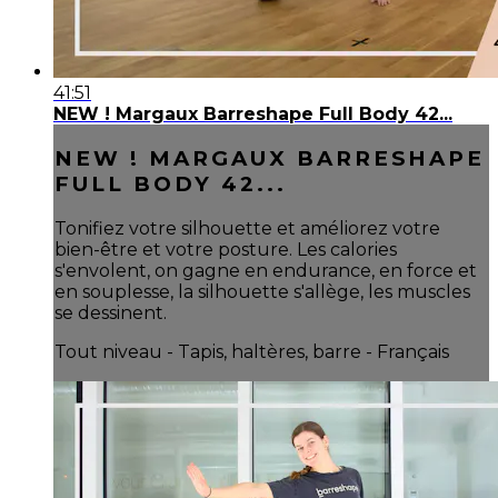
41:51
NEW ! Margaux Barreshape Full Body 42...
NEW ! MARGAUX BARRESHAPE
FULL BODY 42...
Tonifiez votre silhouette et améliorez votre
bien-être et votre posture. Les calories
s'envolent, on gagne en endurance, en force et
en souplesse, la silhouette s'allège, les muscles
se dessinent.
Tout niveau - Tapis, haltères, barre - Français