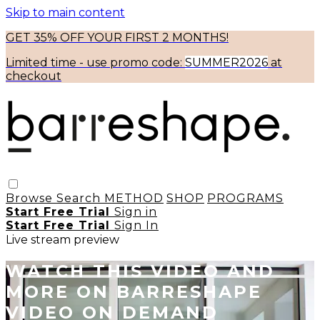
Skip to main content
GET 35% OFF YOUR FIRST 2 MONTHS!
Limited time - use
promo code:
SUMMER2026
at
checkout
Browse
Search
METHOD
SHOP
PROGRAMS
Start Free Trial
Sign in
Start Free Trial
Sign In
Live stream preview
WATCH THIS VIDEO AND
MORE ON BARRESHAPE
VIDEO ON DEMAND