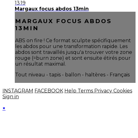
13:19
Margaux focus abdos 13min
MARGAUX FOCUS ABDOS
13MIN
ABS on fire ! Ce format sculpte spécifiquement
les abdos pour une transformation rapide. Les
abdos sont travaillés jusqu'a trouver votre zone
rouge (=burn zone) et sont ensuite étirés pour
un résultat maximal.
Tout niveau - tapis - ballon - haltères - Français
INSTAGRAM
FACEBOOK
Help
Terms
Privacy
Cookies
Sign in
×