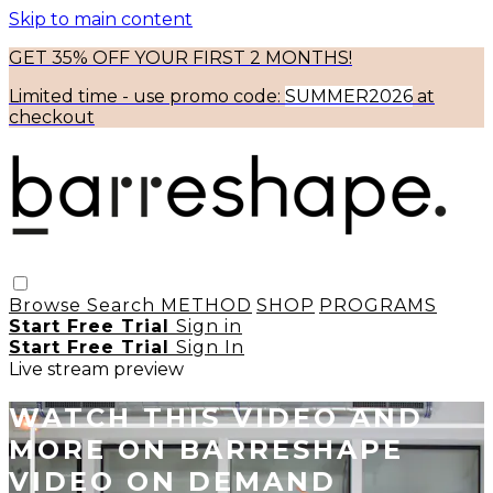
Skip to main content
GET 35% OFF YOUR FIRST 2 MONTHS!
Limited time - use
promo code:
SUMMER2026
at
checkout
Browse
Search
METHOD
SHOP
PROGRAMS
Start Free Trial
Sign in
Start Free Trial
Sign In
Live stream preview
WATCH THIS VIDEO AND
MORE ON BARRESHAPE
VIDEO ON DEMAND