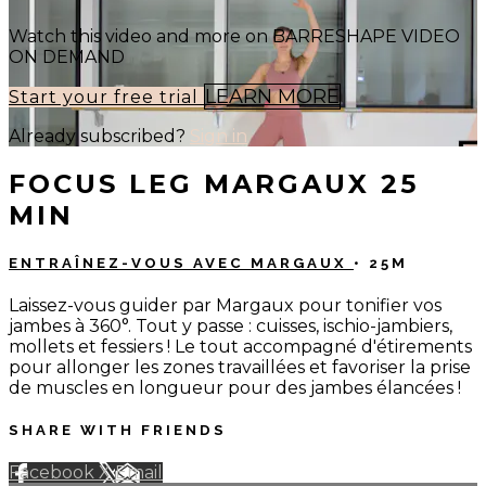
Watch this video and more on BARRESHAPE VIDEO
ON DEMAND
LEARN MORE
Start your free trial
Already subscribed?
Sign in
FOCUS LEG MARGAUX 25
MIN
ENTRAÎNEZ-VOUS AVEC MARGAUX
• 25M
Laissez-vous guider par Margaux pour tonifier vos
jambes à 360°. Tout y passe : cuisses, ischio-jambiers,
mollets et fessiers ! Le tout accompagné d'étirements
pour allonger les zones travaillées et favoriser la prise
de muscles en longueur pour des jambes élancées !
SHARE WITH FRIENDS
Facebook
X
Email