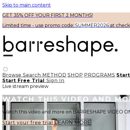
Skip to main content
GET 35% OFF YOUR FIRST 2 MONTHS!
Limited time - use
promo code:
SUMMER2026
at chec
Browse
Search
METHOD
SHOP
PROGRAMS
Star
Start Free Trial
Sign In
Live stream preview
WATCH THIS VIDEO AND M
Watch this video and more on BARRESHAPE VIDEO
LEARN MORE
Start your free trial