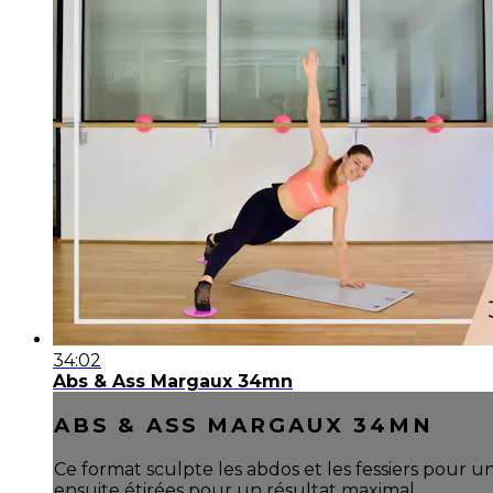
34:02
Abs & Ass Margaux 34mn
ABS & ASS MARGAUX 34MN
Ce format sculpte les abdos et les fessiers pour u
ensuite étirées pour un résultat maximal.