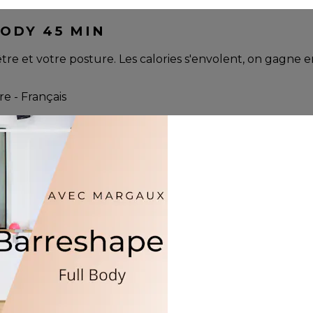
ODY 45 MIN
être et votre posture. Les calories s'envolent, on gagne 
re - Français