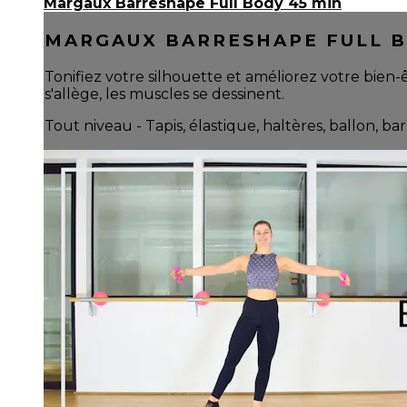
Margaux Barreshape Full Body 45 min
MARGAUX BARRESHAPE FULL B
Tonifiez votre silhouette et améliorez votre bien-
s'allège, les muscles se dessinent.
Tout niveau - Tapis, élastique, haltères, ballon, bar