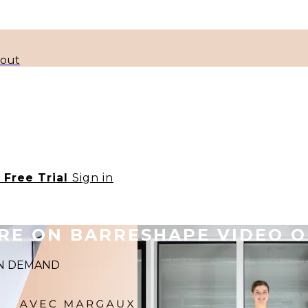
kout
t Free Trial
Sign in
ORE ON BARRESHAPE VIDEO 
 ON DEMAND