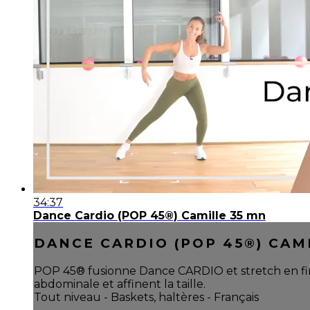
34:37
Dance Cardio (POP 45®) Camille 35 mn
DANCE CARDIO (POP 45®) CAM
POP 45® fusionne Dance CARDIO et stretch en fin de
abdominale et affinent la taille.
Tout niveau - Baskets, haltères - Français