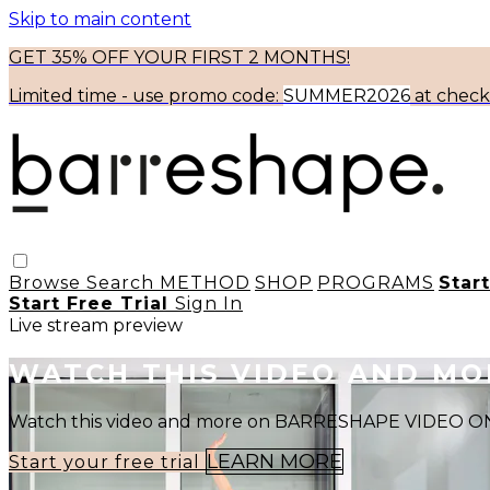
Skip to main content
GET 35% OFF YOUR FIRST 2 MONTHS!
Limited time - use
promo code:
SUMMER2026
at chec
Browse
Search
METHOD
SHOP
PROGRAMS
Star
Start Free Trial
Sign In
Live stream preview
WATCH THIS VIDEO AND M
Watch this video and more on BARRESHAPE VIDEO
LEARN MORE
Start your free trial