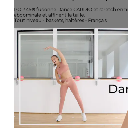
POP 45® fusionne Dance CARDIO et stretch en fin de
abdominale et affinent la taille.
Tout niveau - baskets, haltères - Français