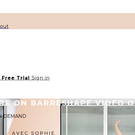
kout
t Free Trial
Sign in
ORE ON BARRESHAPE VIDEO 
 ON DEMAND