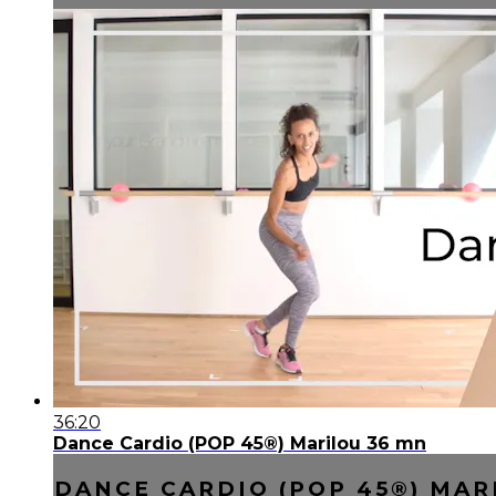
36:20
Dance Cardio (POP 45®) Marilou 36 mn
DANCE CARDIO (POP 45®) MAR