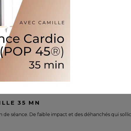
ILLE 35 MN
 séance. De faible impact et des déhanchés qui sollicite