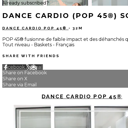
Already subscribed?
Sign in
DANCE CARDIO (POP 45®) S
DANCE CARDIO POP 45®
• 32M
POP 45® fusionne de faible impact et des déhanchés qui s
Tout niveau - Baskets - Français
SHARE WITH FRIENDS
Facebook
X
Email
Share on Facebook
Share on X
Share via Email
UP NEXT IN
DANCE CARDIO POP 45®