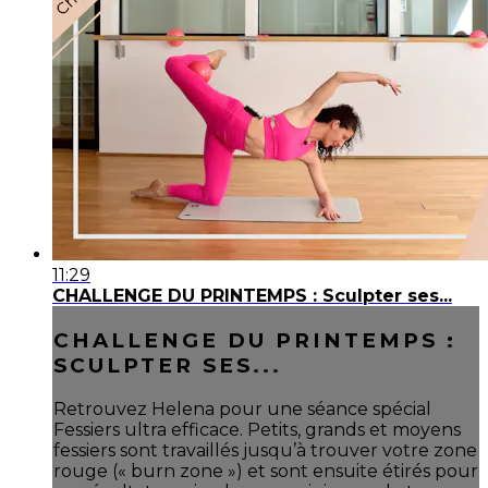
11:29
CHALLENGE DU PRINTEMPS : Sculpter ses...
CHALLENGE DU PRINTEMPS :
SCULPTER SES...
Retrouvez Helena pour une séance spécial
Fessiers ultra efficace. Petits, grands et moyens
fessiers sont travaillés jusqu’à trouver votre zone
rouge (« burn zone ») et sont ensuite étirés pour