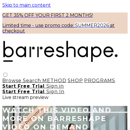
Skip to main content
GET 35% OFF YOUR FIRST 2 MONTHS!
Limited time - use
promo code:
SUMMER2026
at
checkout
Browse
Search
METHOD
SHOP
PROGRAMS
Start Free Trial
Sign in
Start Free Trial
Sign In
Live stream preview
WATCH THIS VIDEO AND
MORE ON BARRESHAPE
VIDEO ON DEMAND