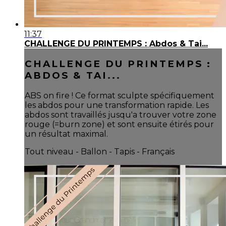
11:37
CHALLENGE DU PRINTEMPS : Abdos & Tai...
CHALLENGE DU PRINTEMPS :
ABDOS & TAI...
ABS on fire ! Ce format sculpte spécifiquement
les abdos pour une transformation rapide. Les
abdos sont travaillés jusqu'a trouver votre zone
rouge (=burn zone) et sont ensuite étirés pour
un résultat maximal.
Tout niveau - Ballon - Tapis - Français