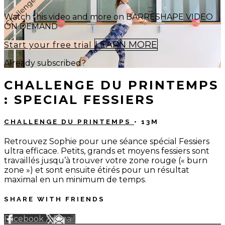
Watch this video and more on BARRESHAPE VIDEO
ON DEMAND
LEARN MORE
Start your free trial
Already subscribed?
Sign in
CHALLENGE DU PRINTEMPS
: SPECIAL FESSIERS
CHALLENGE DU PRINTEMPS
• 13M
Retrouvez Sophie pour une séance spécial Fessiers
ultra efficace. Petits, grands et moyens fessiers sont
travaillés jusqu’à trouver votre zone rouge (« burn
zone ») et sont ensuite étirés pour un résultat
maximal en un minimum de temps.
SHARE WITH FRIENDS
Facebook
X
Email