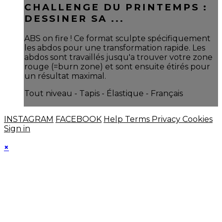
CHALLENGE DU PRINTEMPS :
DESSINER SA ...
ABS on fire ! Ce format sculpte spécifiquement
les abdos pour une transformation rapide. Les
abdos sont travaillés jusqu'a trouver votre zone
rouge (=burn zone) et sont ensuite étirés pour
un résultat maximal.
Tout niveau - Tapis - Élastique - Français
INSTAGRAM
FACEBOOK
Help
Terms
Privacy
Cookies
Sign in
×