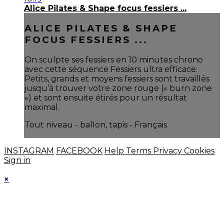
Alice Pilates & Shape focus fessiers ...
ALICE PILATES & SHAPE
FOCUS FESSIERS ...
On sculpte ses fessiers en 10 minutes chrono
avec cette séquence Fessiers ultra efficace.
Petits, grands et moyens fessiers sont travaillés
jusqu’à trouver votre zone rouge (« burn zone
») et sont ensuite étirés pour un résultat
maximal.
Tout niveau - ballon, tapis - Français
INSTAGRAM
FACEBOOK
Help
Terms
Privacy
Cookies
Sign in
×