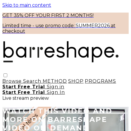
Skip to main content
GET 35% OFF YOUR FIRST 2 MONTHS!
Limited time - use
promo code:
SUMMER2026
at
checkout
Browse
Search
METHOD
SHOP
PROGRAMS
Start Free Trial
Sign in
Start Free Trial
Sign In
Live stream preview
WATCH THIS VIDEO AND
MORE ON BARRESHAPE
VIDEO ON DEMAND