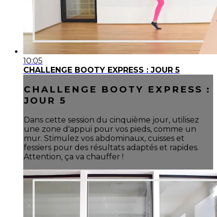
10:05
CHALLENGE BOOTY EXPRESS : JOUR 5
CHALLENGE BOOTY EXPRESS :
JOUR 5
Dans cette session du cinquième jour, utilisez
une zone d'appui pour vos pieds, comme un
mur. Stimulez vos abdominaux, cuisses et
fessiers pour des résultats adaptés et rapides.
Attention, ça va chauffer !