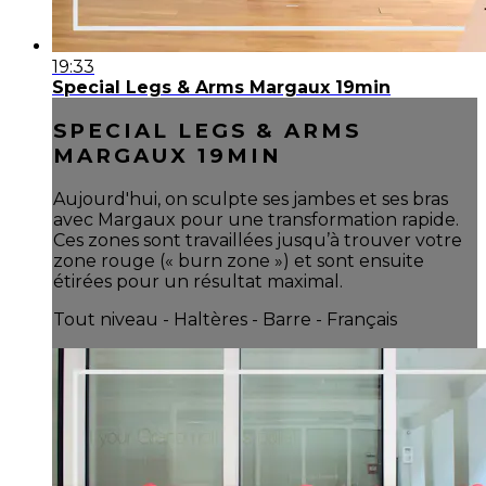
19:33
Special Legs & Arms Margaux 19min
SPECIAL LEGS & ARMS
MARGAUX 19MIN
Aujourd'hui, on sculpte ses jambes et ses bras
avec Margaux pour une transformation rapide.
Ces zones sont travaillées jusqu’à trouver votre
zone rouge (« burn zone ») et sont ensuite
étirées pour un résultat maximal.
Tout niveau - Haltères - Barre - Français