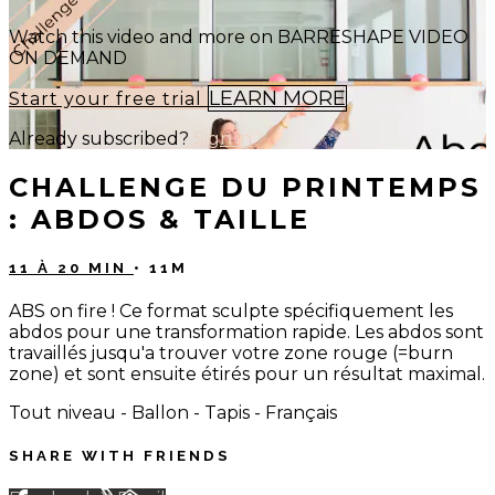
Watch this video and more on BARRESHAPE VIDEO
ON DEMAND
LEARN MORE
Start your free trial
Already subscribed?
Sign in
CHALLENGE DU PRINTEMPS
: ABDOS & TAILLE
11 À 20 MIN
• 11M
ABS on fire ! Ce format sculpte spécifiquement les
abdos pour une transformation rapide. Les abdos sont
travaillés jusqu'a trouver votre zone rouge (=burn
zone) et sont ensuite étirés pour un résultat maximal.
Tout niveau - Ballon - Tapis - Français
SHARE WITH FRIENDS