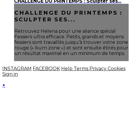
CHALLENGE DU PRINTEMPS : Sculpter ses...
CHALLENGE DU PRINTEMPS :
SCULPTER SES...
Retrouvez Helena pour une séance spécial
Fessiers ultra efficace. Petits, grands et moyens
fessiers sont travaillés jusqu’à trouver votre zone
rouge (« burn zone ») et sont ensuite étirés pour
un résultat maximal en un minimum de temps.
INSTAGRAM
FACEBOOK
Help
Terms
Privacy
Cookies
Sign in
×