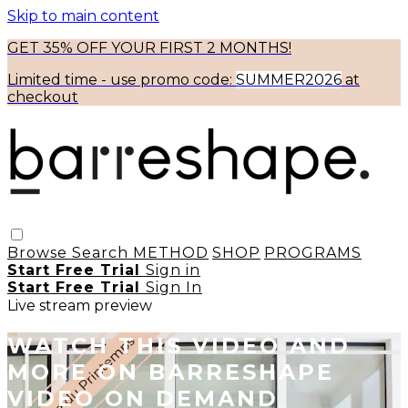
Skip to main content
GET 35% OFF YOUR FIRST 2 MONTHS!
Limited time - use
promo code:
SUMMER2026
at
checkout
Browse
Search
METHOD
SHOP
PROGRAMS
Start Free Trial
Sign in
Start Free Trial
Sign In
Live stream preview
WATCH THIS VIDEO AND
MORE ON BARRESHAPE
VIDEO ON DEMAND