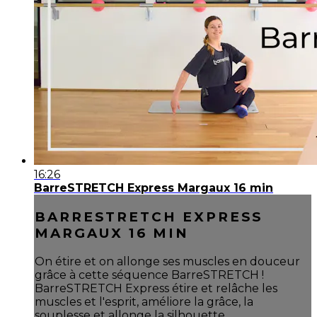
16:26
BarreSTRETCH Express Margaux 16 min
BARRESTRETCH EXPRESS
MARGAUX 16 MIN
On étire et on allonge ses muscles en douceur
grâce à cette séquence BarreSTRETCH !
BarreSTRETCH Express étire et relâche les
muscles et l'esprit, améliore la grâce, la
souplesse et allonge la silhouette.