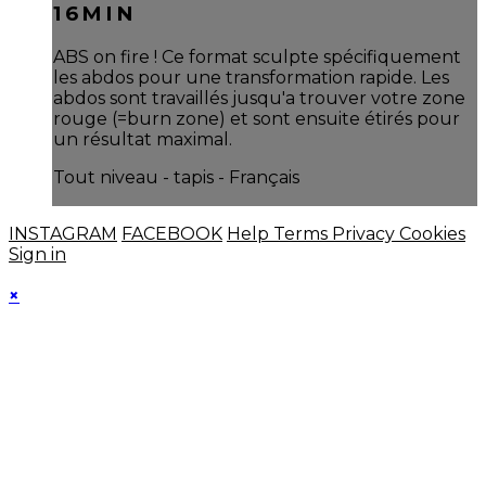
16MIN
ABS on fire ! Ce format sculpte spécifiquement
les abdos pour une transformation rapide. Les
abdos sont travaillés jusqu'a trouver votre zone
rouge (=burn zone) et sont ensuite étirés pour
un résultat maximal.
Tout niveau - tapis - Français
INSTAGRAM
FACEBOOK
Help
Terms
Privacy
Cookies
Sign in
×