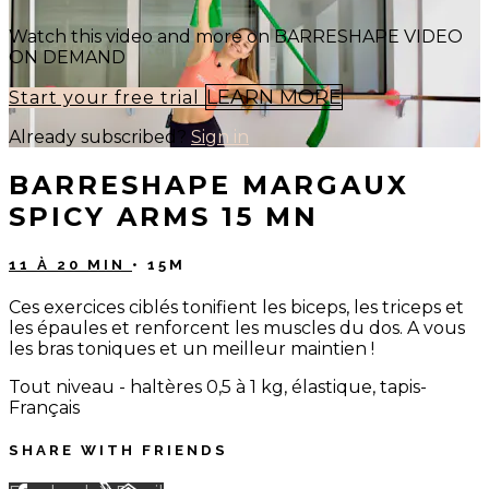
Watch this video and more on BARRESHAPE VIDEO
ON DEMAND
LEARN MORE
Start your free trial
Already subscribed?
Sign in
BARRESHAPE MARGAUX
SPICY ARMS 15 MN
11 À 20 MIN
• 15M
Ces exercices ciblés tonifient les biceps, les triceps et
les épaules et renforcent les muscles du dos. A vous
les bras toniques et un meilleur maintien !
Tout niveau - haltères 0,5 à 1 kg, élastique, tapis-
Français
SHARE WITH FRIENDS