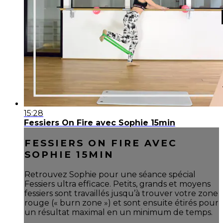
15:28
Fessiers On Fire avec Sophie 15min
FESSIERS ON FIRE AVEC
SOPHIE 15MIN
Retrouvez Sophie pour une séance spécial
Fessiers ultra efficace. Petits, grands et moyens
fessiers sont travaillés jusqu’à trouver votre zone
rouge (« burn zone ») et sont ensuite étirés pour
un résultat maximal en un minimum de temps.