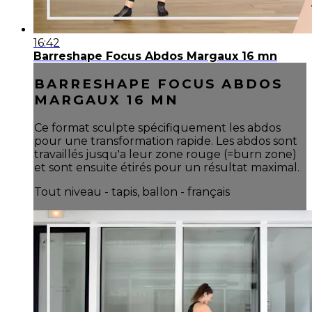
16:42
Barreshape Focus Abdos Margaux 16 mn
BARRESHAPE FOCUS ABDOS
MARGAUX 16 MN
Ce format sculpte spécifiquement les abdos
pour une transformation rapide. Les abdos sont
travaillés jusqu'a leur zone rouge (=burn zone)
et sont ensuite étirés pour un résultat maximal.
Tout niveau - tapis, ballon - français